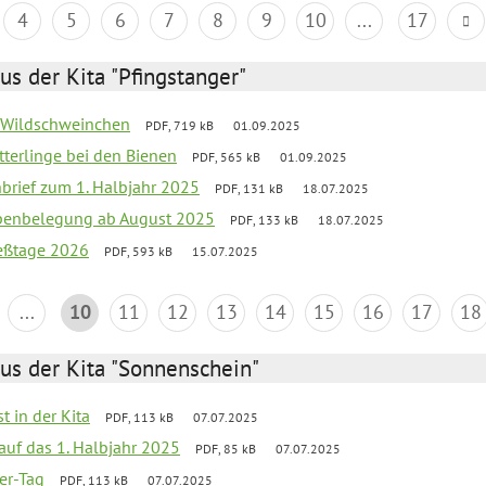
4
5
6
7
8
9
10
...
17
us der Kita "Pfingstanger"
er Wildschweinchen
PDF, 719 kB
01.09.2025
tterlinge bei den Bienen
PDF, 565 kB
01.09.2025
nbrief zum 1. Halbjahr 2025
PDF, 131 kB
18.07.2025
ppenbelegung ab August 2025
PDF, 133 kB
18.07.2025
ießtage 2026
PDF, 593 kB
15.07.2025
...
10
11
12
13
14
15
16
17
18
us der Kita "Sonnenschein"
t in der Kita
PDF, 113 kB
07.07.2025
 auf das 1. Halbjahr 2025
PDF, 85 kB
07.07.2025
ter-Tag
PDF, 113 kB
07.07.2025