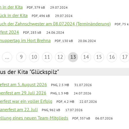
 in der Kita
PDF, 379 kB
29.07.2024
ück in der Kita
PDF, 496 kB
29.07.2024
uch der Zahnschwester am 08.07.2024 (Terminänderung)
PDF, 75 
sfest 2024
PDF, 283 kB
24.06.2024
nuppertag im Hort Brehna
PDF, 130 kB
20.06.2024
...
9
10
11
12
13
14
15
16
17
us der Kita "Glückspilz"
efest am 5. August 2026
PNG, 2.5 MB
31.07.2026
enfest am 29. Juli 2026
PNG, 1.3 MB
24.07.2026
erfest war ein voller Erfolg
PDF, 4.2 MB
22.07.2026
nerfest am 22. Juli
PNG, 962 kB
17.07.2026
tellung eines neuen Team-Mitglieds
PDF, 357 kB
06.07.2026