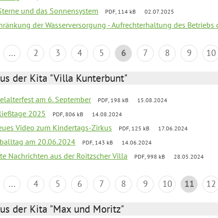
, Sterne und das Sonnensystem
PDF, 114 kB
02.07.2025
chränkung der Wasserversorgung - Aufrechterhaltung des Betriebs 
...
2
3
4
5
6
7
8
9
10
us der Kita "Villa Kunterbunt"
elalterfest am 6. September
PDF, 198 kB
15.08.2024
ließtage 2025
PDF, 806 kB
14.08.2024
neues Video zum Kindertags-Zirkus
PDF, 125 kB
17.06.2024
balltag am 20.06.2024
PDF, 143 kB
14.06.2024
te Nachrichten aus der Roitzscher Villa
PDF, 998 kB
28.05.2024
...
4
5
6
7
8
9
10
11
12
us der Kita "Max und Moritz"