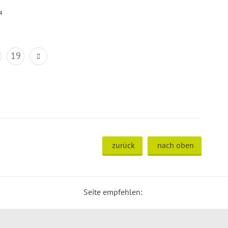
4
19
zurück
nach oben
Seite empfehlen: