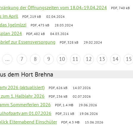
chränkung der Öffnungszeiten vom 18.04.-19.04.2024
PDF, 740 kB
s im April
PDF, 219 kB
02.04.2024
 das Igelmizzi
PDF, 475 kB
28.03.2024
esplan 2024
PDF, 482 kB
04.03.2024
nbrief zur Essensversorgung
PDF, 328 kB
29.02.2024
...
7
8
9
10
11
12
13
14
15
aus dem Hort Brehna
rty 2026 (aktualisiert)
PDF, 626 kB
14.07.2026
ef zum 1. Halbjahr 2026
PDF, 236 kB
02.07.2026
gramm Sommerferien 2026
PDF, 1.4 MB
29.06.2026
ulhofparty am 01.07.2026
PDF, 211 kB
19.06.2026
blick Elternabend Einschüler
PDF, 4.3 MB
15.06.2026