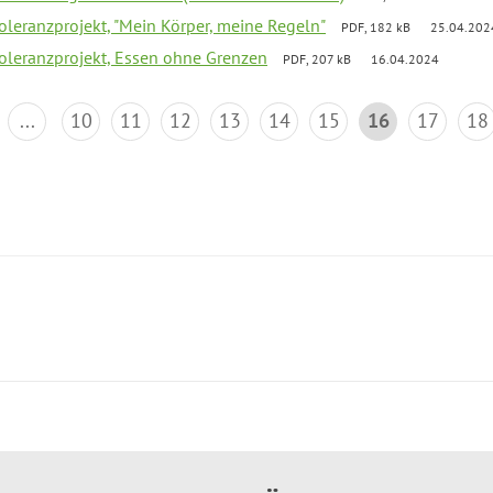
Toleranzprojekt, "Mein Körper, meine Regeln"
PDF, 182 kB
25.04.202
Toleranzprojekt, Essen ohne Grenzen
PDF, 207 kB
16.04.2024
...
10
11
12
13
14
15
16
17
18