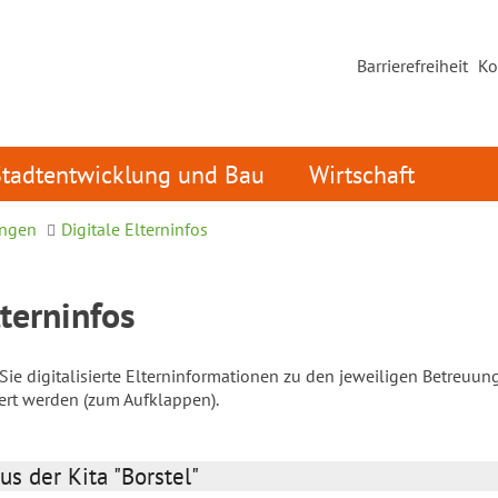
Barrierefreiheit
Ko
Stadtentwicklung und Bau
Wirtschaft
ungen
Digitale Elterninfos
lterninfos
ie digitalisierte Elterninformationen zu den jeweiligen Betreuun
iert werden (zum Aufklappen).
us der Kita "Borstel"