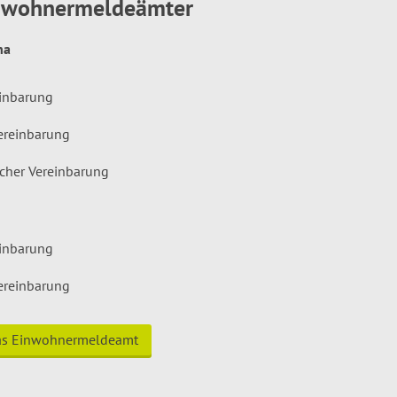
inwohnermeldeämter
hna
einbarung
ereinbarung
icher Vereinbarung
einbarung
ereinbarung
das Einwohnermeldeamt