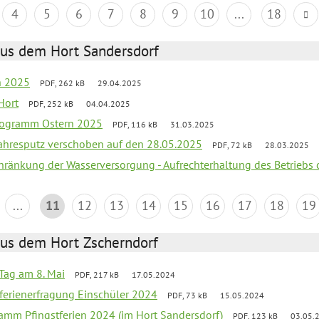
4
5
6
7
8
9
10
...
18
aus dem Hort Sandersdorf
en 2025
PDF, 262 kB
29.04.2025
Hort
PDF, 252 kB
04.04.2025
programm Ostern 2025
PDF, 116 kB
31.03.2025
jahresputz verschoben auf den 28.05.2025
PDF, 72 kB
28.03.2025
chränkung der Wasserversorgung - Aufrechterhaltung des Betriebs 
...
11
12
13
14
15
16
17
18
19
aus dem Hort Zscherndorf
Tag am 8. Mai
PDF, 217 kB
17.05.2024
ferienerfragung Einschüler 2024
PDF, 73 kB
15.05.2024
ramm Pfingstferien 2024 (im Hort Sandersdorf)
PDF, 123 kB
03.05.