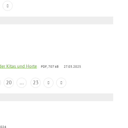
der Kitas und Horte
PDF, 707 kB
27.03.2025
20
...
23
2024