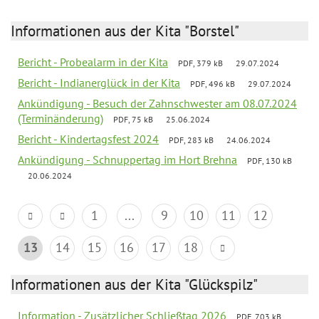
Informationen aus der Kita "Borstel"
Bericht - Probealarm in der Kita
PDF, 379 kB
29.07.2024
Bericht - Indianerglück in der Kita
PDF, 496 kB
29.07.2024
Ankündigung - Besuch der Zahnschwester am 08.07.2024
(Terminänderung)
PDF, 75 kB
25.06.2024
Bericht - Kindertagsfest 2024
PDF, 283 kB
24.06.2024
Ankündigung - Schnuppertag im Hort Brehna
PDF, 130 kB
20.06.2024
1
...
9
10
11
12
13
14
15
16
17
18
Informationen aus der Kita "Glückspilz"
Information - Zusätzlicher Schließtag 2026
PDF, 703 kB