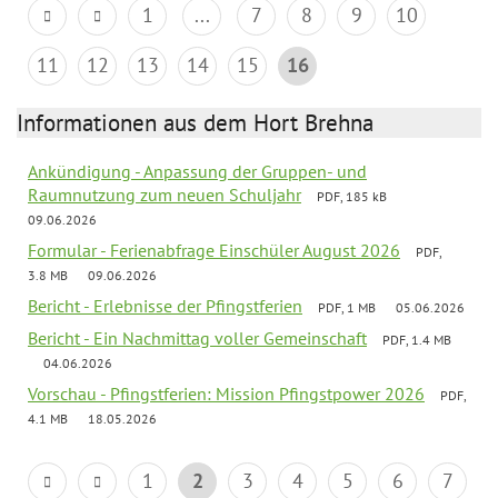
1
...
7
8
9
10
11
12
13
14
15
16
Informationen aus dem Hort Brehna
Ankündigung - Anpassung der Gruppen- und
Raumnutzung zum neuen Schuljahr
PDF, 185 kB
09.06.2026
Formular - Ferienabfrage Einschüler August 2026
PDF,
3.8 MB
09.06.2026
Bericht - Erlebnisse der Pfingstferien
PDF, 1 MB
05.06.2026
Bericht - Ein Nachmittag voller Gemeinschaft
PDF, 1.4 MB
04.06.2026
Vorschau - Pfingstferien: Mission Pfingstpower 2026
PDF,
4.1 MB
18.05.2026
1
2
3
4
5
6
7