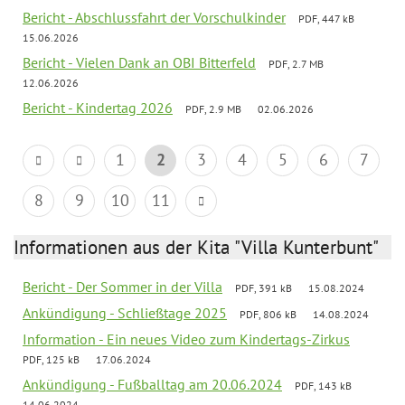
Bericht - Abschlussfahrt der Vorschulkinder
PDF, 447 kB
15.06.2026
Bericht - Vielen Dank an OBI Bitterfeld
PDF, 2.7 MB
12.06.2026
Bericht - Kindertag 2026
PDF, 2.9 MB
02.06.2026
1
2
3
4
5
6
7
8
9
10
11
Informationen aus der Kita "Villa Kunterbunt"
Bericht - Der Sommer in der Villa
PDF, 391 kB
15.08.2024
Ankündigung - Schließtage 2025
PDF, 806 kB
14.08.2024
Information - Ein neues Video zum Kindertags-Zirkus
PDF, 125 kB
17.06.2024
Ankündigung - Fußballtag am 20.06.2024
PDF, 143 kB
14.06.2024