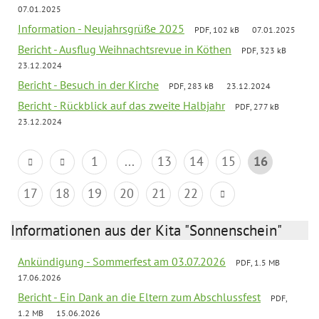
07.01.2025
Information - Neujahrsgrüße 2025
PDF, 102 kB
07.01.2025
Bericht - Ausflug Weihnachtsrevue in Köthen
PDF, 323 kB
23.12.2024
Bericht - Besuch in der Kirche
PDF, 283 kB
23.12.2024
Bericht - Rückblick auf das zweite Halbjahr
PDF, 277 kB
23.12.2024
1
...
13
14
15
16
17
18
19
20
21
22
Informationen aus der Kita "Sonnenschein"
Ankündigung - Sommerfest am 03.07.2026
PDF, 1.5 MB
17.06.2026
Bericht - Ein Dank an die Eltern zum Abschlussfest
PDF,
1.2 MB
15.06.2026