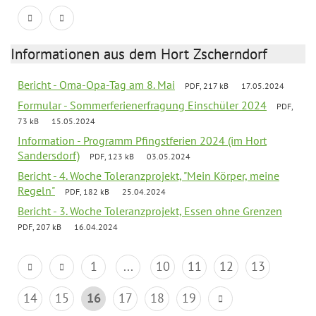
Informationen aus dem Hort Zscherndorf
Bericht - Oma-Opa-Tag am 8. Mai
PDF, 217 kB
17.05.2024
Formular - Sommerferienerfragung Einschüler 2024
PDF,
73 kB
15.05.2024
Information - Programm Pfingstferien 2024 (im Hort
Sandersdorf)
PDF, 123 kB
03.05.2024
Bericht - 4. Woche Toleranzprojekt, "Mein Körper, meine
Regeln"
PDF, 182 kB
25.04.2024
Bericht - 3. Woche Toleranzprojekt, Essen ohne Grenzen
PDF, 207 kB
16.04.2024
1
...
10
11
12
13
14
15
16
17
18
19