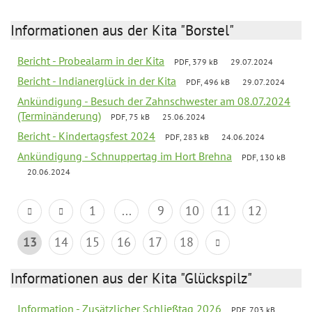
Informationen aus der Kita "Borstel"
Bericht - Probealarm in der Kita
PDF, 379 kB
29.07.2024
Bericht - Indianerglück in der Kita
PDF, 496 kB
29.07.2024
Ankündigung - Besuch der Zahnschwester am 08.07.2024
(Terminänderung)
PDF, 75 kB
25.06.2024
Bericht - Kindertagsfest 2024
PDF, 283 kB
24.06.2024
Ankündigung - Schnuppertag im Hort Brehna
PDF, 130 kB
20.06.2024
1
...
9
10
11
12
13
14
15
16
17
18
Informationen aus der Kita "Glückspilz"
Information - Zusätzlicher Schließtag 2026
PDF, 703 kB