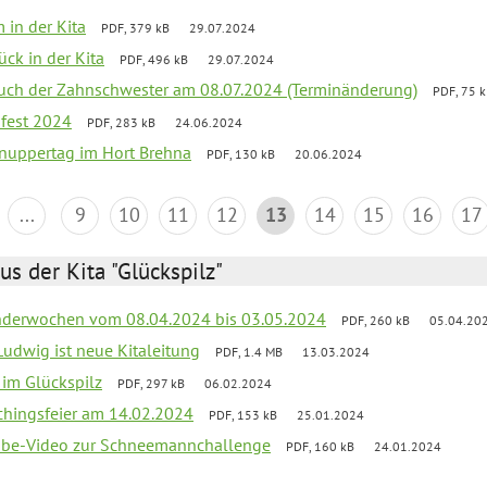
 in der Kita
PDF, 379 kB
29.07.2024
ück in der Kita
PDF, 496 kB
29.07.2024
uch der Zahnschwester am 08.07.2024 (Terminänderung)
PDF, 75 
sfest 2024
PDF, 283 kB
24.06.2024
nuppertag im Hort Brehna
PDF, 130 kB
20.06.2024
...
9
10
11
12
13
14
15
16
17
us der Kita "Glückspilz"
derwochen vom 08.04.2024 bis 03.05.2024
PDF, 260 kB
05.04.20
Ludwig ist neue Kitaleitung
PDF, 1.4 MB
13.03.2024
r im Glückspilz
PDF, 297 kB
06.02.2024
chingsfeier am 14.02.2024
PDF, 153 kB
25.01.2024
tube-Video zur Schneemannchallenge
PDF, 160 kB
24.01.2024