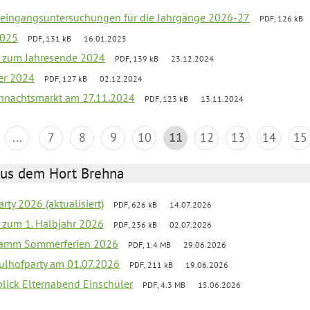
uleingangsuntersuchungen für die Jahrgänge 2026-27
PDF, 126 kB
2025
PDF, 131 kB
16.01.2025
ef zum Jahresende 2024
PDF, 139 kB
23.12.2024
er 2024
PDF, 127 kB
02.12.2024
hnachtsmarkt am 27.11.2024
PDF, 123 kB
13.11.2024
...
7
8
9
10
11
12
13
14
15
aus dem Hort Brehna
rty 2026 (aktualisiert)
PDF, 626 kB
14.07.2026
ef zum 1. Halbjahr 2026
PDF, 236 kB
02.07.2026
gramm Sommerferien 2026
PDF, 1.4 MB
29.06.2026
ulhofparty am 01.07.2026
PDF, 211 kB
19.06.2026
blick Elternabend Einschüler
PDF, 4.3 MB
15.06.2026