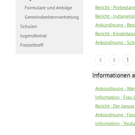
Bericht - Probealarm
Formulare und Anträge
Bericht - Indianergl
Gemeindeelternvertretung
Ankündigung - Bes
Schulen
Bericht - Kindertag
Jugendbeirat
Ankündigung - Sch
Freizeittreff
1
Informationen a
Ankündigung - Wan
Information - Frau 
Bericht - Der Janua
Ankündigung - Fas
Information - You