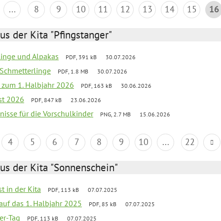
...
8
9
10
11
12
13
14
15
16
us der Kita "Pfingstanger"
rlinge und Alpakas
PDF, 391 kB
30.07.2026
 Schmetterlinge
PDF, 1.8 MB
30.07.2026
ef zum 1. Halbjahr 2026
PDF, 163 kB
30.06.2026
st 2026
PDF, 847 kB
23.06.2026
bnisse für die Vorschulkinder
PNG, 2.7 MB
15.06.2026
4
5
6
7
8
9
10
...
22
us der Kita "Sonnenschein"
t in der Kita
PDF, 113 kB
07.07.2025
 auf das 1. Halbjahr 2025
PDF, 85 kB
07.07.2025
ter-Tag
PDF, 113 kB
07.07.2025