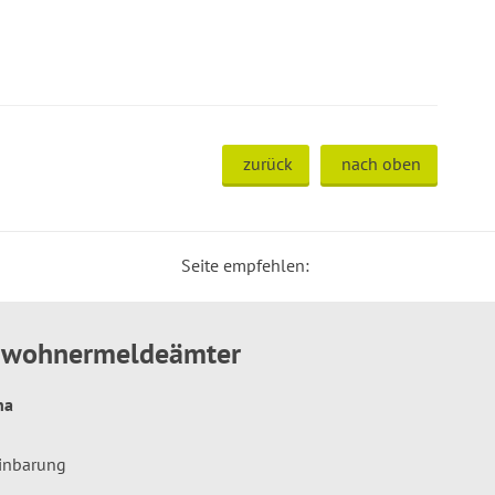
zurück
nach oben
Seite empfehlen:
inwohnermeldeämter
hna
einbarung