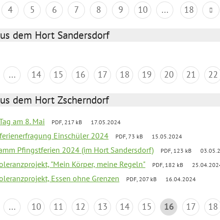
4
5
6
7
8
9
10
...
18
aus dem Hort Sandersdorf
...
14
15
16
17
18
19
20
21
22
aus dem Hort Zscherndorf
Tag am 8. Mai
PDF, 217 kB
17.05.2024
ferienerfragung Einschüler 2024
PDF, 73 kB
15.05.2024
ramm Pfingstferien 2024 (im Hort Sandersdorf)
PDF, 123 kB
03.05.
Toleranzprojekt, "Mein Körper, meine Regeln"
PDF, 182 kB
25.04.202
Toleranzprojekt, Essen ohne Grenzen
PDF, 207 kB
16.04.2024
...
10
11
12
13
14
15
16
17
18