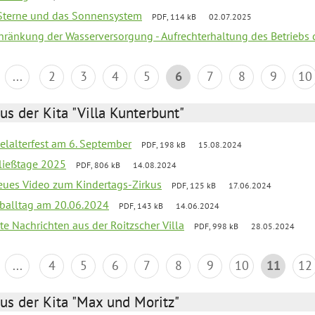
, Sterne und das Sonnensystem
PDF, 114 kB
02.07.2025
chränkung der Wasserversorgung - Aufrechterhaltung des Betriebs 
...
2
3
4
5
6
7
8
9
10
us der Kita "Villa Kunterbunt"
elalterfest am 6. September
PDF, 198 kB
15.08.2024
ließtage 2025
PDF, 806 kB
14.08.2024
neues Video zum Kindertags-Zirkus
PDF, 125 kB
17.06.2024
balltag am 20.06.2024
PDF, 143 kB
14.06.2024
te Nachrichten aus der Roitzscher Villa
PDF, 998 kB
28.05.2024
...
4
5
6
7
8
9
10
11
12
us der Kita "Max und Moritz"