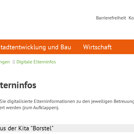
Barrierefreiheit
Ko
Stadtentwicklung und Bau
Wirtschaft
ungen
Digitale Elterninfos
lterninfos
ie digitalisierte Elterninformationen zu den jeweiligen Betreuun
iert werden (zum Aufklappen).
us der Kita "Borstel"