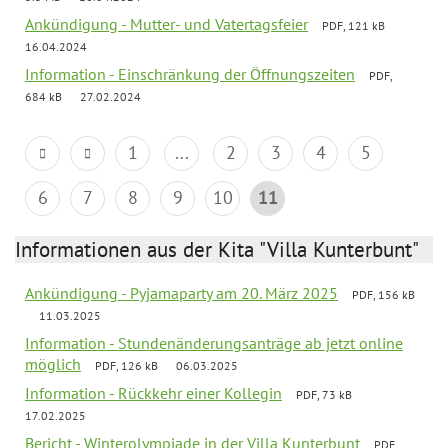
Ankündigung - Mutter- und Vatertagsfeier
PDF, 121 kB
16.04.2024
Information - Einschränkung der Öffnungszeiten
PDF,
684 kB
27.02.2024
1
...
2
3
4
5
6
7
8
9
10
11
Informationen aus der Kita "Villa Kunterbunt"
Ankündigung - Pyjamaparty am 20. März 2025
PDF, 156 kB
11.03.2025
Information - Stundenänderungsanträge ab jetzt online
möglich
PDF, 126 kB
06.03.2025
Information - Rückkehr einer Kollegin
PDF, 73 kB
17.02.2025
Bericht - Winterolympiade in der Villa Kunterbunt
PDF,