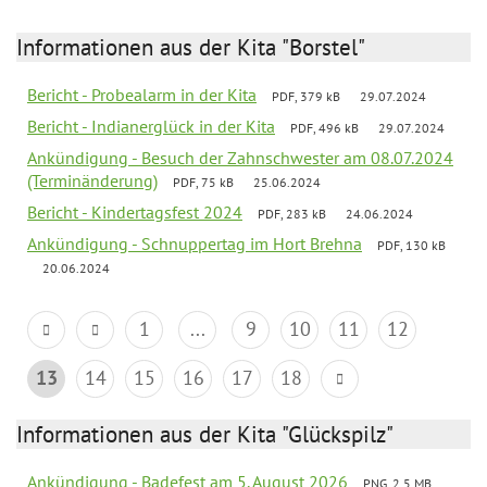
Informationen aus der Kita "Borstel"
Bericht - Probealarm in der Kita
PDF, 379 kB
29.07.2024
Bericht - Indianerglück in der Kita
PDF, 496 kB
29.07.2024
Ankündigung - Besuch der Zahnschwester am 08.07.2024
(Terminänderung)
PDF, 75 kB
25.06.2024
Bericht - Kindertagsfest 2024
PDF, 283 kB
24.06.2024
Ankündigung - Schnuppertag im Hort Brehna
PDF, 130 kB
20.06.2024
1
...
9
10
11
12
13
14
15
16
17
18
Informationen aus der Kita "Glückspilz"
Ankündigung - Badefest am 5. August 2026
PNG, 2.5 MB