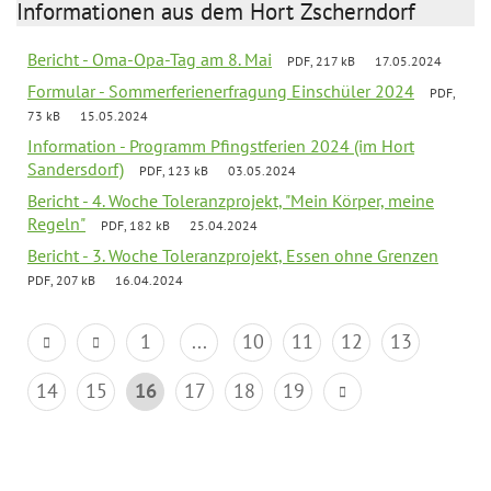
Informationen aus dem Hort Zscherndorf
Bericht - Oma-Opa-Tag am 8. Mai
PDF, 217 kB
17.05.2024
Formular - Sommerferienerfragung Einschüler 2024
PDF,
73 kB
15.05.2024
Information - Programm Pfingstferien 2024 (im Hort
Sandersdorf)
PDF, 123 kB
03.05.2024
Bericht - 4. Woche Toleranzprojekt, "Mein Körper, meine
Regeln"
PDF, 182 kB
25.04.2024
Bericht - 3. Woche Toleranzprojekt, Essen ohne Grenzen
PDF, 207 kB
16.04.2024
1
...
10
11
12
13
14
15
16
17
18
19