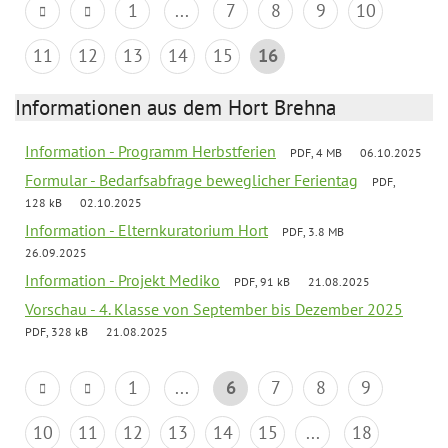
1
...
7
8
9
10
11
12
13
14
15
16
Informationen aus dem Hort Brehna
Information - Programm Herbstferien
PDF, 4 MB
06.10.2025
Formular - Bedarfsabfrage beweglicher Ferientag
PDF,
128 kB
02.10.2025
Information - Elternkuratorium Hort
PDF, 3.8 MB
26.09.2025
Information - Projekt Mediko
PDF, 91 kB
21.08.2025
Vorschau - 4. Klasse von September bis Dezember 2025
PDF, 328 kB
21.08.2025
1
...
6
7
8
9
10
11
12
13
14
15
...
18