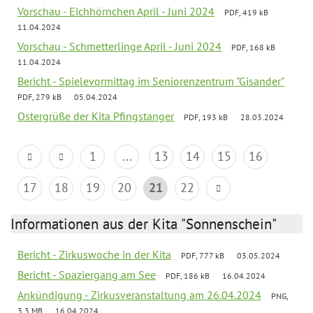
Vorschau - Eichhörnchen April - Juni 2024
PDF, 419 kB
11.04.2024
Vorschau - Schmetterlinge April - Juni 2024
PDF, 168 kB
11.04.2024
Bericht - Spielevormittag im Seniorenzentrum "Gisander"
PDF, 279 kB
05.04.2024
Ostergrüße der Kita Pfingstanger
PDF, 193 kB
28.03.2024
1
...
13
14
15
16
17
18
19
20
21
22
Informationen aus der Kita "Sonnenschein"
Bericht - Zirkuswoche in der Kita
PDF, 777 kB
03.05.2024
Bericht - Spaziergang am See
PDF, 186 kB
16.04.2024
Ankündigung - Zirkusveranstaltung am 26.04.2024
PNG,
3.3 MB
16.04.2024