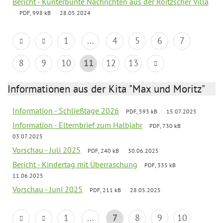
Bericht - Kunterbunte Nachrichten aus der Roitzscher Villa
PDF, 998 kB
28.05.2024
1
...
4
5
6
7
8
9
10
11
12
13
Informationen aus der Kita "Max und Moritz"
Information - Schließtage 2026
PDF, 593 kB
15.07.2025
Information - Elternbrief zum Halbjahr
PDF, 730 kB
03.07.2025
Vorschau - Juli 2025
PDF, 240 kB
30.06.2025
Bericht - Kindertag mit Überraschung
PDF, 335 kB
11.06.2025
Vorschau - Juni 2025
PDF, 211 kB
28.05.2025
1
...
7
8
9
10