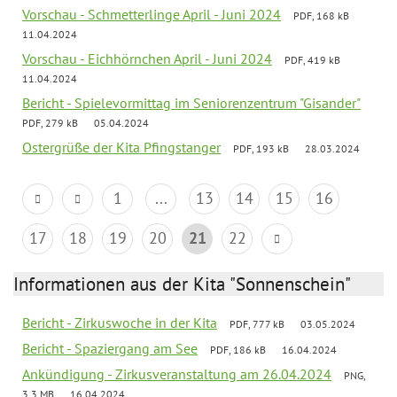
Vorschau - Schmetterlinge April - Juni 2024
PDF, 168 kB
11.04.2024
Vorschau - Eichhörnchen April - Juni 2024
PDF, 419 kB
11.04.2024
Bericht - Spielevormittag im Seniorenzentrum "Gisander"
PDF, 279 kB
05.04.2024
Ostergrüße der Kita Pfingstanger
PDF, 193 kB
28.03.2024
1
...
13
14
15
16
17
18
19
20
21
22
Informationen aus der Kita "Sonnenschein"
Bericht - Zirkuswoche in der Kita
PDF, 777 kB
03.05.2024
Bericht - Spaziergang am See
PDF, 186 kB
16.04.2024
Ankündigung - Zirkusveranstaltung am 26.04.2024
PNG,
3.3 MB
16.04.2024