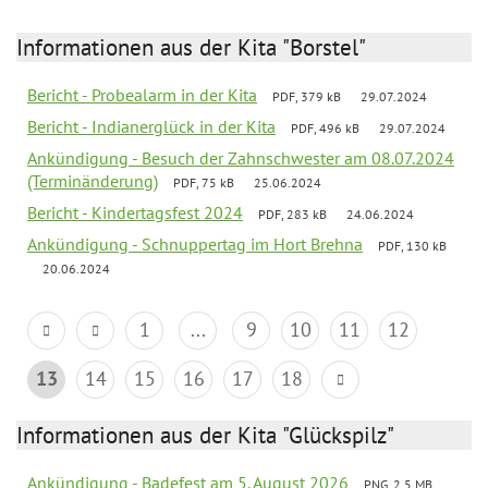
Informationen aus der Kita "Borstel"
Bericht - Probealarm in der Kita
PDF, 379 kB
29.07.2024
Bericht - Indianerglück in der Kita
PDF, 496 kB
29.07.2024
Ankündigung - Besuch der Zahnschwester am 08.07.2024
(Terminänderung)
PDF, 75 kB
25.06.2024
Bericht - Kindertagsfest 2024
PDF, 283 kB
24.06.2024
Ankündigung - Schnuppertag im Hort Brehna
PDF, 130 kB
20.06.2024
1
...
9
10
11
12
13
14
15
16
17
18
Informationen aus der Kita "Glückspilz"
Ankündigung - Badefest am 5. August 2026
PNG, 2.5 MB