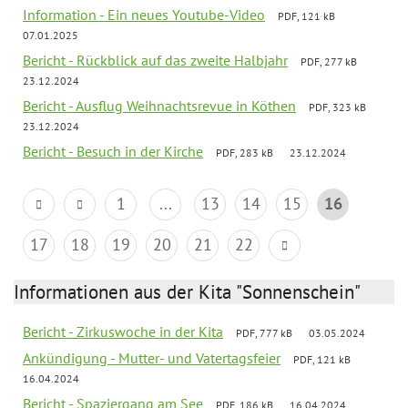
Information - Ein neues Youtube-Video
PDF, 121 kB
07.01.2025
Bericht - Rückblick auf das zweite Halbjahr
PDF, 277 kB
23.12.2024
Bericht - Ausflug Weihnachtsrevue in Köthen
PDF, 323 kB
23.12.2024
Bericht - Besuch in der Kirche
PDF, 283 kB
23.12.2024
1
...
13
14
15
16
17
18
19
20
21
22
Informationen aus der Kita "Sonnenschein"
Bericht - Zirkuswoche in der Kita
PDF, 777 kB
03.05.2024
Ankündigung - Mutter- und Vatertagsfeier
PDF, 121 kB
16.04.2024
Bericht - Spaziergang am See
PDF, 186 kB
16.04.2024