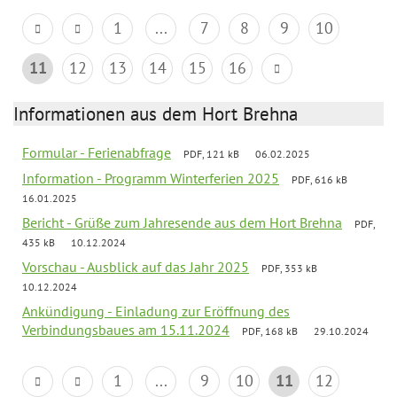
1
...
7
8
9
10
11
12
13
14
15
16
Informationen aus dem Hort Brehna
Formular - Ferienabfrage
PDF, 121 kB
06.02.2025
Information - Programm Winterferien 2025
PDF, 616 kB
16.01.2025
Bericht - Grüße zum Jahresende aus dem Hort Brehna
PDF,
435 kB
10.12.2024
Vorschau - Ausblick auf das Jahr 2025
PDF, 353 kB
10.12.2024
Ankündigung - Einladung zur Eröffnung des
Verbindungsbaues am 15.11.2024
PDF, 168 kB
29.10.2024
1
...
9
10
11
12