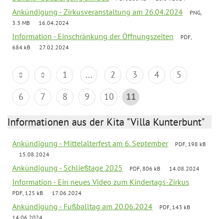
Ankündigung - Zirkusveranstaltung am 26.04.2024
PNG,
3.3 MB
16.04.2024
Information - Einschränkung der Öffnungszeiten
PDF,
684 kB
27.02.2024
1
...
2
3
4
5
6
7
8
9
10
11
Informationen aus der Kita "Villa Kunterbunt"
Ankündigung - Mittelalterfest am 6. September
PDF, 198 kB
15.08.2024
Ankündigung - Schließtage 2025
PDF, 806 kB
14.08.2024
Information - Ein neues Video zum Kindertags-Zirkus
PDF, 125 kB
17.06.2024
Ankündigung - Fußballtag am 20.06.2024
PDF, 143 kB
14.06.2024