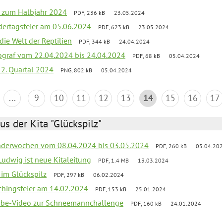
ef zum Halbjahr 2024
PDF, 236 kB
23.05.2024
dertagsfeier am 05.06.2024
PDF, 623 kB
23.05.2024
 die Welt der Reptilien
PDF, 344 kB
24.04.2024
ograf vom 22.04.2024 bis 24.04.2024
PDF, 68 kB
05.04.2024
 2. Quartal 2024
PNG, 802 kB
05.04.2024
...
9
10
11
12
13
14
15
16
17
us der Kita "Glückspilz"
derwochen vom 08.04.2024 bis 03.05.2024
PDF, 260 kB
05.04.20
Ludwig ist neue Kitaleitung
PDF, 1.4 MB
13.03.2024
r im Glückspilz
PDF, 297 kB
06.02.2024
chingsfeier am 14.02.2024
PDF, 153 kB
25.01.2024
tube-Video zur Schneemannchallenge
PDF, 160 kB
24.01.2024