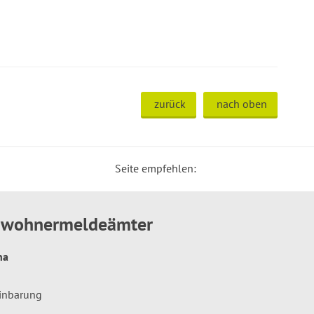
zurück
nach oben
Seite empfehlen:
inwohnermeldeämter
hna
einbarung