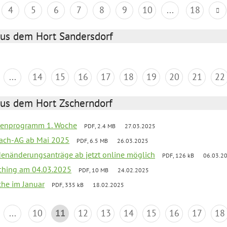
4
5
6
7
8
9
10
...
18
aus dem Hort Sandersdorf
...
14
15
16
17
18
19
20
21
22
aus dem Hort Zscherndorf
rienprogramm 1. Woche
PDF, 2.4 MB
27.03.2025
ach-AG ab Mai 2025
PDF, 6.5 MB
26.03.2025
denänderungsanträge ab jetzt online möglich
PDF, 126 kB
06.03.2
ching am 04.03.2025
PDF, 10 MB
24.02.2025
che im Januar
PDF, 335 kB
18.02.2025
...
10
11
12
13
14
15
16
17
18