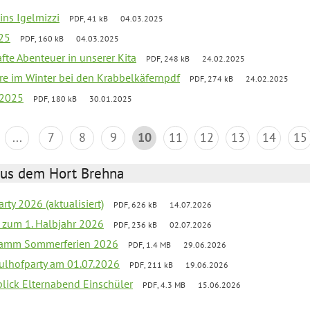
 ins Igelmizzi
PDF, 41 kB
04.03.2025
025
PDF, 160 kB
04.03.2025
fte Abenteuer in unserer Kita
PDF, 248 kB
24.02.2025
iere im Winter bei den Krabbelkäfernpdf
PDF, 274 kB
24.02.2025
 2025
PDF, 180 kB
30.01.2025
...
7
8
9
10
11
12
13
14
15
aus dem Hort Brehna
rty 2026 (aktualisiert)
PDF, 626 kB
14.07.2026
ef zum 1. Halbjahr 2026
PDF, 236 kB
02.07.2026
gramm Sommerferien 2026
PDF, 1.4 MB
29.06.2026
ulhofparty am 01.07.2026
PDF, 211 kB
19.06.2026
blick Elternabend Einschüler
PDF, 4.3 MB
15.06.2026