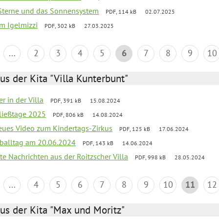
, Sterne und das Sonnensystem
PDF, 114 kB
02.07.2025
um Igelmizzi
PDF, 302 kB
27.03.2025
...
2
3
4
5
6
7
8
9
10
us der Kita "Villa Kunterbunt"
r in der Villa
PDF, 391 kB
15.08.2024
ließtage 2025
PDF, 806 kB
14.08.2024
neues Video zum Kindertags-Zirkus
PDF, 125 kB
17.06.2024
balltag am 20.06.2024
PDF, 143 kB
14.06.2024
te Nachrichten aus der Roitzscher Villa
PDF, 998 kB
28.05.2024
...
4
5
6
7
8
9
10
11
12
us der Kita "Max und Moritz"