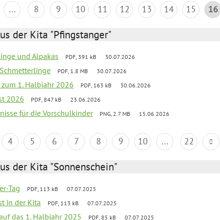
...
8
9
10
11
12
13
14
15
16
us der Kita "Pfingstanger"
rlinge und Alpakas
PDF, 391 kB
30.07.2026
 Schmetterlinge
PDF, 1.8 MB
30.07.2026
ef zum 1. Halbjahr 2026
PDF, 163 kB
30.06.2026
st 2026
PDF, 847 kB
23.06.2026
bnisse für die Vorschulkinder
PNG, 2.7 MB
15.06.2026
4
5
6
7
8
9
10
...
22
us der Kita "Sonnenschein"
ter-Tag
PDF, 113 kB
07.07.2025
t in der Kita
PDF, 113 kB
07.07.2025
 auf das 1. Halbjahr 2025
PDF, 85 kB
07.07.2025