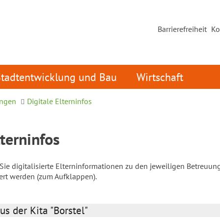
Barrierefreiheit
Ko
Stadtentwicklung und Bau
Wirtschaft
ungen
Digitale Elterninfos
lterninfos
ie digitalisierte Elterninformationen zu den jeweiligen Betreuun
iert werden (zum Aufklappen).
us der Kita "Borstel"