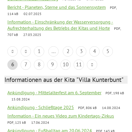
Bericht - Planeten, Sterne und das Sonnensystem
PDF,
114 kB
02.07.2025
Information - Einschränkung der Wasserversorgung -
Aufrechterhaltung des Betriebs der Kitas und Horte
PDF,
707 kB
27.03.2025
1
...
2
3
4
5
6
7
8
9
10
11
Informationen aus der Kita "Villa Kunterbunt"
Ankündigung - Mittelalterfest am 6. September
PDF, 198 kB
15.08.2024
Ankündigung - Schließtage 2025
PDF, 806 kB
14.08.2024
Information - Ein neues Video zum Kindertags-Zirkus
PDF, 125 kB
17.06.2024
Ankündigung - Fußballtag am 20.06.2024
PDF, 143 kB