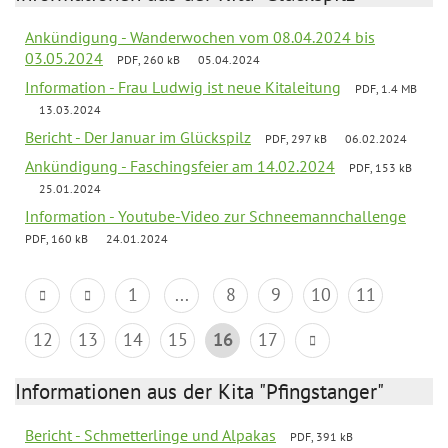
Ankündigung - Wanderwochen vom 08.04.2024 bis
03.05.2024
PDF, 260 kB
05.04.2024
Information - Frau Ludwig ist neue Kitaleitung
PDF, 1.4 MB
13.03.2024
Bericht - Der Januar im Glückspilz
PDF, 297 kB
06.02.2024
Ankündigung - Faschingsfeier am 14.02.2024
PDF, 153 kB
25.01.2024
Information - Youtube-Video zur Schneemannchallenge
PDF, 160 kB
24.01.2024
1
...
8
9
10
11
12
13
14
15
16
17
Informationen aus der Kita "Pfingstanger"
Bericht - Schmetterlinge und Alpakas
PDF, 391 kB