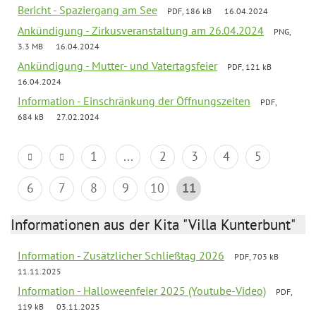
Bericht - Spaziergang am See
PDF, 186 kB
16.04.2024
Ankündigung - Zirkusveranstaltung am 26.04.2024
PNG,
3.3 MB
16.04.2024
Ankündigung - Mutter- und Vatertagsfeier
PDF, 121 kB
16.04.2024
Information - Einschränkung der Öffnungszeiten
PDF,
684 kB
27.02.2024
1
...
2
3
4
5
6
7
8
9
10
11
Informationen aus der Kita "Villa Kunterbunt"
Information - Zusätzlicher Schließtag 2026
PDF, 703 kB
11.11.2025
Information - Halloweenfeier 2025 (Youtube-Video)
PDF,
119 kB
03.11.2025