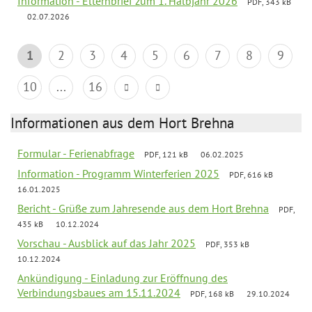
Information - Elternbrief zum 1. Halbjahr 2026
PDF, 343 kB
02.07.2026
1
2
3
4
5
6
7
8
9
10
...
16
Informationen aus dem Hort Brehna
Formular - Ferienabfrage
PDF, 121 kB
06.02.2025
Information - Programm Winterferien 2025
PDF, 616 kB
16.01.2025
Bericht - Grüße zum Jahresende aus dem Hort Brehna
PDF,
435 kB
10.12.2024
Vorschau - Ausblick auf das Jahr 2025
PDF, 353 kB
10.12.2024
Ankündigung - Einladung zur Eröffnung des
Verbindungsbaues am 15.11.2024
PDF, 168 kB
29.10.2024