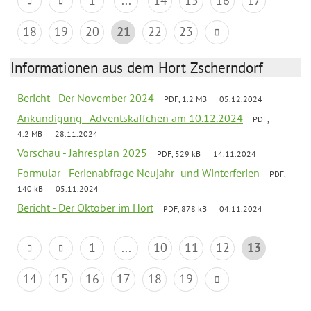
1
...
14
15
16
17
18
19
20
21
22
23
Informationen aus dem Hort Zscherndorf
Bericht - Der November 2024
PDF, 1.2 MB
05.12.2024
Ankündigung - Adventskäffchen am 10.12.2024
PDF,
4.2 MB
28.11.2024
Vorschau - Jahresplan 2025
PDF, 529 kB
14.11.2024
Formular - Ferienabfrage Neujahr- und Winterferien
PDF,
140 kB
05.11.2024
Bericht - Der Oktober im Hort
PDF, 878 kB
04.11.2024
1
...
10
11
12
13
14
15
16
17
18
19