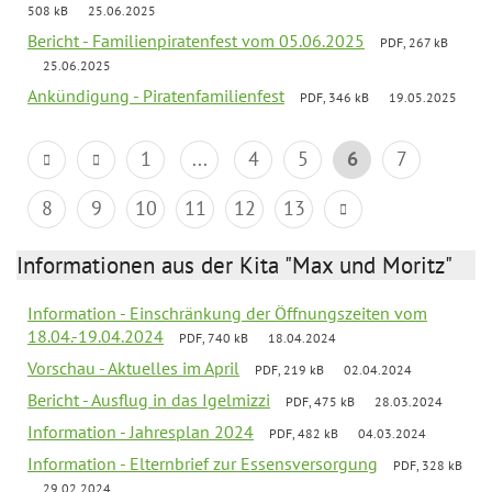
508 kB
25.06.2025
Bericht - Familienpiratenfest vom 05.06.2025
PDF, 267 kB
25.06.2025
Ankündigung - Piratenfamilienfest
PDF, 346 kB
19.05.2025
1
...
4
5
6
7
8
9
10
11
12
13
Informationen aus der Kita "Max und Moritz"
Information - Einschränkung der Öffnungszeiten vom
18.04.-19.04.2024
PDF, 740 kB
18.04.2024
Vorschau - Aktuelles im April
PDF, 219 kB
02.04.2024
Bericht - Ausflug in das Igelmizzi
PDF, 475 kB
28.03.2024
Information - Jahresplan 2024
PDF, 482 kB
04.03.2024
Information - Elternbrief zur Essensversorgung
PDF, 328 kB
29.02.2024