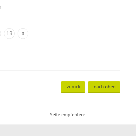
4
19
zurück
nach oben
Seite empfehlen: