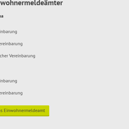
inwohnermeldeämter
hna
einbarung
ereinbarung
icher Vereinbarung
einbarung
ereinbarung
das Einwohnermeldeamt