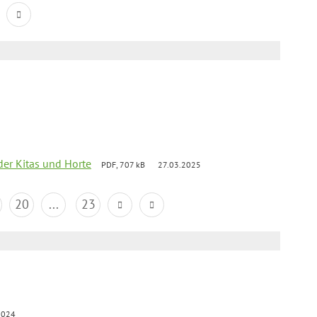
der Kitas und Horte
PDF, 707 kB
27.03.2025
20
...
23
2024