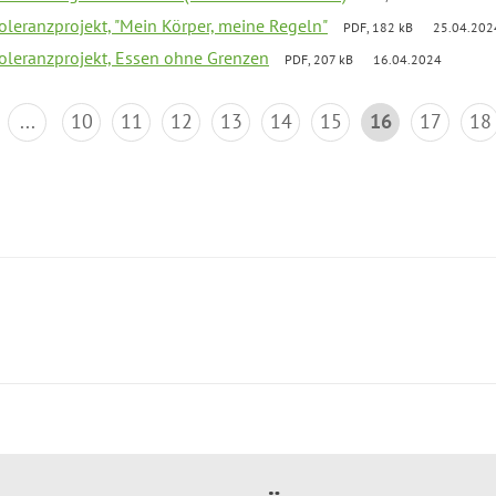
Toleranzprojekt, "Mein Körper, meine Regeln"
PDF, 182 kB
25.04.202
Toleranzprojekt, Essen ohne Grenzen
PDF, 207 kB
16.04.2024
...
10
11
12
13
14
15
16
17
18