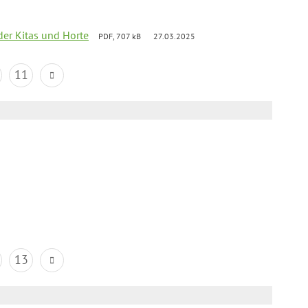
der Kitas und Horte
PDF, 707 kB
27.03.2025
11
13