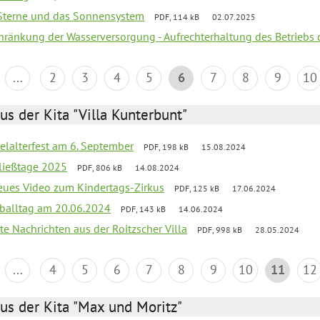
, Sterne und das Sonnensystem
PDF, 114 kB
02.07.2025
chränkung der Wasserversorgung - Aufrechterhaltung des Betriebs 
...
2
3
4
5
6
7
8
9
10
us der Kita "Villa Kunterbunt"
elalterfest am 6. September
PDF, 198 kB
15.08.2024
ließtage 2025
PDF, 806 kB
14.08.2024
neues Video zum Kindertags-Zirkus
PDF, 125 kB
17.06.2024
balltag am 20.06.2024
PDF, 143 kB
14.06.2024
te Nachrichten aus der Roitzscher Villa
PDF, 998 kB
28.05.2024
...
4
5
6
7
8
9
10
11
12
us der Kita "Max und Moritz"