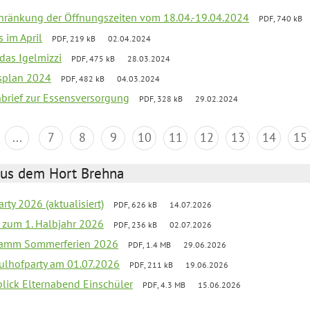
chränkung der Öffnungszeiten vom 18.04.-19.04.2024
PDF, 740 kB
s im April
PDF, 219 kB
02.04.2024
 das Igelmizzi
PDF, 475 kB
28.03.2024
esplan 2024
PDF, 482 kB
04.03.2024
nbrief zur Essensversorgung
PDF, 328 kB
29.02.2024
...
7
8
9
10
11
12
13
14
15
aus dem Hort Brehna
rty 2026 (aktualisiert)
PDF, 626 kB
14.07.2026
ef zum 1. Halbjahr 2026
PDF, 236 kB
02.07.2026
gramm Sommerferien 2026
PDF, 1.4 MB
29.06.2026
ulhofparty am 01.07.2026
PDF, 211 kB
19.06.2026
blick Elternabend Einschüler
PDF, 4.3 MB
15.06.2026