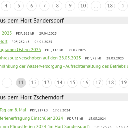
4
5
6
7
8
9
10
...
18
aus dem Hort Sandersdorf
en 2025
PDF, 262 kB
29.04.2025
Hort
PDF, 252 kB
04.04.2025
programm Ostern 2025
PDF, 116 kB
31.03.2025
jahresputz verschoben auf den 28.05.2025
PDF, 72 kB
28.03.2025
chränkung der Wasserversorgung - Aufrechterhaltung des Betriebs 
...
11
12
13
14
15
16
17
18
19
aus dem Hort Zscherndorf
Tag am 8. Mai
PDF, 217 kB
17.05.2024
ferienerfragung Einschüler 2024
PDF, 73 kB
15.05.2024
ramm Pfingstferien 2024 (im Hort Sandersdorf)
PDF, 123 kB
03.05.