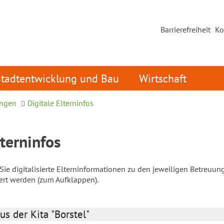
Barrierefreiheit
Ko
Stadtentwicklung und Bau
Wirtschaft
ungen
Digitale Elterninfos
lterninfos
ie digitalisierte Elterninformationen zu den jeweiligen Betreuun
iert werden (zum Aufklappen).
us der Kita "Borstel"