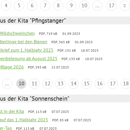
4
5
6
7
8
9
10
...
17
us der Kita "Pfingstanger"
er Wildschweinchen
PDF, 719 kB
01.09.2025
tterlinge bei den Bienen
PDF, 565 kB
01.09.2025
nbrief zum 1. Halbjahr 2025
PDF, 131 kB
18.07.2025
ppenbelegung ab August 2025
PDF, 133 kB
18.07.2025
ießtage 2026
PDF, 593 kB
15.07.2025
...
10
11
12
13
14
15
16
17
18
us der Kita "Sonnenschein"
t in der Kita
PDF, 113 kB
07.07.2025
 auf das 1. Halbjahr 2025
PDF, 85 kB
07.07.2025
ter-Tag
PDF, 113 kB
07.07.2025