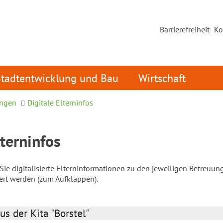
Barrierefreiheit
Ko
Stadtentwicklung und Bau
Wirtschaft
ungen
Digitale Elterninfos
lterninfos
ie digitalisierte Elterninformationen zu den jeweiligen Betreuun
iert werden (zum Aufklappen).
us der Kita "Borstel"