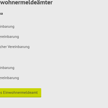
inwohnermeldeämter
hna
einbarung
ereinbarung
icher Vereinbarung
einbarung
ereinbarung
das Einwohnermeldeamt