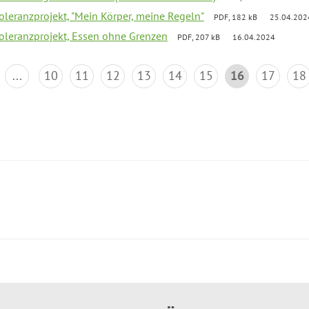
Toleranzprojekt, "Mein Körper, meine Regeln"
PDF, 182 kB
25.04.202
Toleranzprojekt, Essen ohne Grenzen
PDF, 207 kB
16.04.2024
...
10
11
12
13
14
15
16
17
18