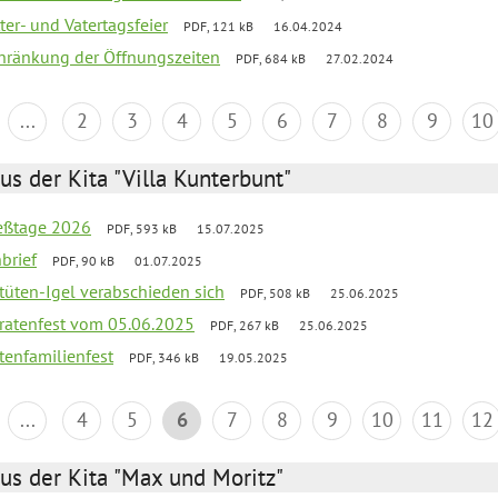
er- und Vatertagsfeier
PDF, 121 kB
16.04.2024
chränkung der Öffnungszeiten
PDF, 684 kB
27.02.2024
...
2
3
4
5
6
7
8
9
10
us der Kita "Villa Kunterbunt"
ießtage 2026
PDF, 593 kB
15.07.2025
brief
PDF, 90 kB
01.07.2025
rtüten-Igel verabschieden sich
PDF, 508 kB
25.06.2025
piratenfest vom 05.06.2025
PDF, 267 kB
25.06.2025
tenfamilienfest
PDF, 346 kB
19.05.2025
...
4
5
6
7
8
9
10
11
12
us der Kita "Max und Moritz"