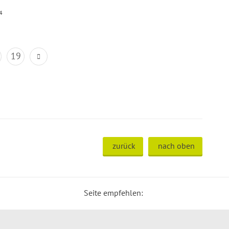
4
19
zurück
nach oben
Seite empfehlen: