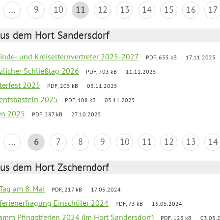
...
9
10
11
12
13
14
15
16
17
aus dem Hort Sandersdorf
inde- und Kreiselternvertreter 2025-2027
PDF, 635 kB
17.11.2025
tzlicher Schließtag 2026
PDF, 703 kB
11.11.2025
terfest 2025
PDF, 205 kB
03.11.2025
entsbasteln 2025
PDF, 108 kB
03.11.2025
ien 2025
PDF, 287 kB
27.10.2025
...
6
7
8
9
10
11
12
13
14
aus dem Hort Zscherndorf
Tag am 8. Mai
PDF, 217 kB
17.05.2024
ferienerfragung Einschüler 2024
PDF, 73 kB
15.05.2024
ramm Pfingstferien 2024 (im Hort Sandersdorf)
PDF, 123 kB
03.05.