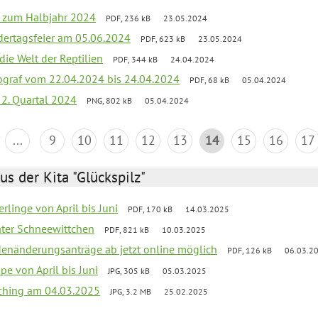
ef zum Halbjahr 2024
PDF, 236 kB
23.05.2024
dertagsfeier am 05.06.2024
PDF, 623 kB
23.05.2024
 die Welt der Reptilien
PDF, 344 kB
24.04.2024
ograf vom 22.04.2024 bis 24.04.2024
PDF, 68 kB
05.04.2024
 2. Quartal 2024
PNG, 802 kB
05.04.2024
...
9
10
11
12
13
14
15
16
17
us der Kita "Glückspilz"
rlinge von April bis Juni
PDF, 170 kB
14.03.2025
eater Schneewittchen
PDF, 821 kB
10.03.2025
denänderungsanträge ab jetzt online möglich
PDF, 126 kB
06.03.2
pe von April bis Juni
JPG, 305 kB
05.03.2025
ching am 04.03.2025
JPG, 3.2 MB
25.02.2025