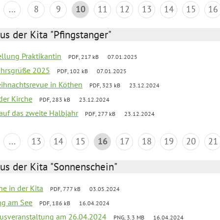
...
8
9
10
11
12
13
14
15
16
us der Kita "Pfingstanger"
ellung Praktikantin
PDF, 217 kB
07.01.2025
ahrsgrüße 2025
PDF, 102 kB
07.01.2025
Weihnachtsrevue in Köthen
PDF, 323 kB
23.12.2024
der Kirche
PDF, 283 kB
23.12.2024
 auf das zweite Halbjahr
PDF, 277 kB
23.12.2024
...
13
14
15
16
17
18
19
20
21
us der Kita "Sonnenschein"
he in der Kita
PDF, 777 kB
03.05.2024
ang am See
PDF, 186 kB
16.04.2024
kusveranstaltung am 26.04.2024
PNG, 3.3 MB
16.04.2024