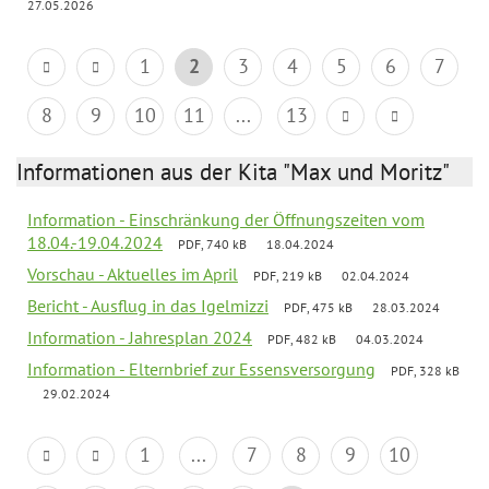
27.05.2026
1
2
3
4
5
6
7
8
9
10
11
...
13
Informationen aus der Kita "Max und Moritz"
Information - Einschränkung der Öffnungszeiten vom
18.04.-19.04.2024
PDF, 740 kB
18.04.2024
Vorschau - Aktuelles im April
PDF, 219 kB
02.04.2024
Bericht - Ausflug in das Igelmizzi
PDF, 475 kB
28.03.2024
Information - Jahresplan 2024
PDF, 482 kB
04.03.2024
Information - Elternbrief zur Essensversorgung
PDF, 328 kB
29.02.2024
1
...
7
8
9
10