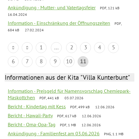
Ankündigung - Mutter- und Vatertagsfeier
PDF, 121 kB
16.04.2024
Information - Einschränkung der Öffnungszeiten
PDF,
684 kB
27.02.2024
1
...
2
3
4
5
6
7
8
9
10
11
Informationen aus der Kita "Villa Kunterbunt"
Information - Preisgeld für Namensvorschlag Chemiepark-
Maskottchen
PDF, 441 kB
03.07.2026
Bericht - Kindertag mit Kess
PDF, 499 kB
12.06.2026
Bericht - Hawaii-Party
PDF, 617 kB
12.06.2026
Bericht - Oma-Opa-Tag
PDF, 1 MB
12.06.2026
Ankündigung - Familienfest am 03.06.2026
PNG, 1.1 MB