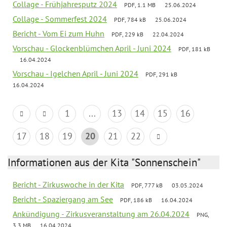
Collage - Frühjahresputz 2024
PDF, 1.1 MB
25.06.2024
Collage - Sommerfest 2024
PDF, 784 kB
25.06.2024
Bericht - Vom Ei zum Huhn
PDF, 229 kB
22.04.2024
Vorschau - Glockenblümchen April - Juni 2024
PDF, 181 kB
16.04.2024
Vorschau - Igelchen April - Juni 2024
PDF, 291 kB
16.04.2024
1
...
13
14
15
16
17
18
19
20
21
22
Informationen aus der Kita "Sonnenschein"
Bericht - Zirkuswoche in der Kita
PDF, 777 kB
03.05.2024
Bericht - Spaziergang am See
PDF, 186 kB
16.04.2024
Ankündigung - Zirkusveranstaltung am 26.04.2024
PNG,
3.3 MB
16.04.2024