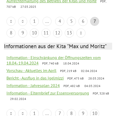
Aufrechterhaltung des Betriebs der Kitas und Horte
PDF,
707 kB
27.03.2025
1
...
4
5
6
7
8
9
10
11
12
13
Informationen aus der Kita "Max und Moritz"
Information - Einschränkung der Öffnungszeiten vom
18.04.-19.04.2024
PDF, 740 kB
18.04.2024
Vorschau - Aktuelles im April
PDF, 219 kB
02.04.2024
Bericht - Ausflug in das Igelmizzi
PDF, 475 kB
28.03.2024
Information - Jahresplan 2024
PDF, 482 kB
04.03.2024
Information - Elternbrief zur Essensversorgung
PDF, 328 kB
29.02.2024
1
...
7
8
9
10