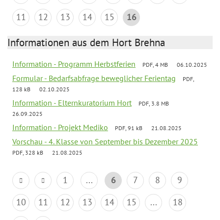
11
12
13
14
15
16
Informationen aus dem Hort Brehna
Information - Programm Herbstferien
PDF, 4 MB
06.10.2025
Formular - Bedarfsabfrage beweglicher Ferientag
PDF,
128 kB
02.10.2025
Information - Elternkuratorium Hort
PDF, 3.8 MB
26.09.2025
Information - Projekt Mediko
PDF, 91 kB
21.08.2025
Vorschau - 4. Klasse von September bis Dezember 2025
PDF, 328 kB
21.08.2025
1
...
6
7
8
9
10
11
12
13
14
15
...
18