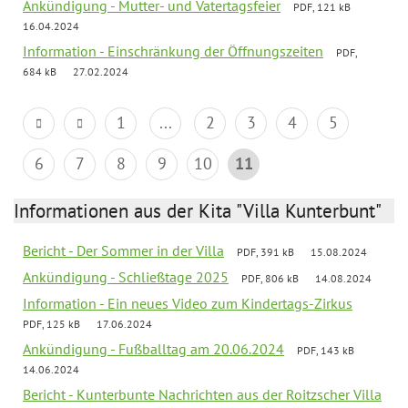
Ankündigung - Mutter- und Vatertagsfeier
PDF, 121 kB
16.04.2024
Information - Einschränkung der Öffnungszeiten
PDF,
684 kB
27.02.2024
1
...
2
3
4
5
6
7
8
9
10
11
Informationen aus der Kita "Villa Kunterbunt"
Bericht - Der Sommer in der Villa
PDF, 391 kB
15.08.2024
Ankündigung - Schließtage 2025
PDF, 806 kB
14.08.2024
Information - Ein neues Video zum Kindertags-Zirkus
PDF, 125 kB
17.06.2024
Ankündigung - Fußballtag am 20.06.2024
PDF, 143 kB
14.06.2024
Bericht - Kunterbunte Nachrichten aus der Roitzscher Villa