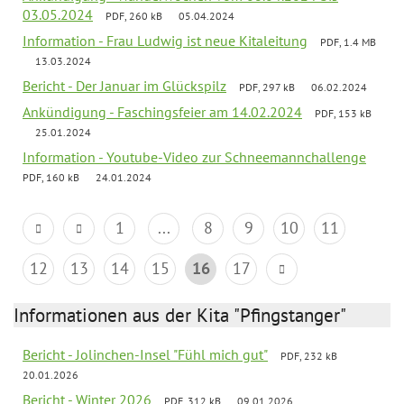
03.05.2024
PDF, 260 kB
05.04.2024
Information - Frau Ludwig ist neue Kitaleitung
PDF, 1.4 MB
13.03.2024
Bericht - Der Januar im Glückspilz
PDF, 297 kB
06.02.2024
Ankündigung - Faschingsfeier am 14.02.2024
PDF, 153 kB
25.01.2024
Information - Youtube-Video zur Schneemannchallenge
PDF, 160 kB
24.01.2024
1
...
8
9
10
11
12
13
14
15
16
17
Informationen aus der Kita "Pfingstanger"
Bericht - Jolinchen-Insel "Fühl mich gut"
PDF, 232 kB
20.01.2026
Bericht - Winter 2026
PDF, 312 kB
09.01.2026