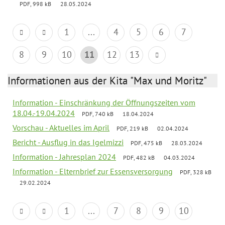
PDF, 998 kB
28.05.2024
1
...
4
5
6
7
8
9
10
11
12
13
Informationen aus der Kita "Max und Moritz"
Information - Einschränkung der Öffnungszeiten vom
18.04.-19.04.2024
PDF, 740 kB
18.04.2024
Vorschau - Aktuelles im April
PDF, 219 kB
02.04.2024
Bericht - Ausflug in das Igelmizzi
PDF, 475 kB
28.03.2024
Information - Jahresplan 2024
PDF, 482 kB
04.03.2024
Information - Elternbrief zur Essensversorgung
PDF, 328 kB
29.02.2024
1
...
7
8
9
10