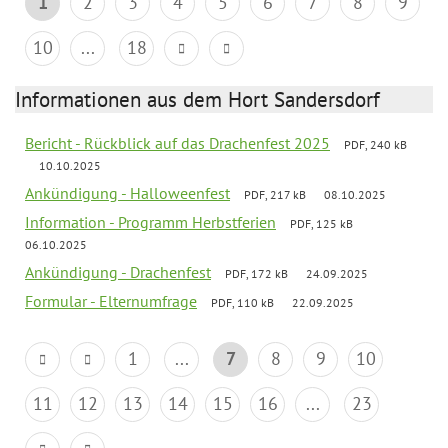
1
2
3
4
5
6
7
8
9
10
...
18
Informationen aus dem Hort Sandersdorf
Bericht - Rückblick auf das Drachenfest 2025
PDF, 240 kB
10.10.2025
Ankündigung - Halloweenfest
PDF, 217 kB
08.10.2025
Information - Programm Herbstferien
PDF, 125 kB
06.10.2025
Ankündigung - Drachenfest
PDF, 172 kB
24.09.2025
Formular - Elternumfrage
PDF, 110 kB
22.09.2025
1
...
7
8
9
10
11
12
13
14
15
16
...
23