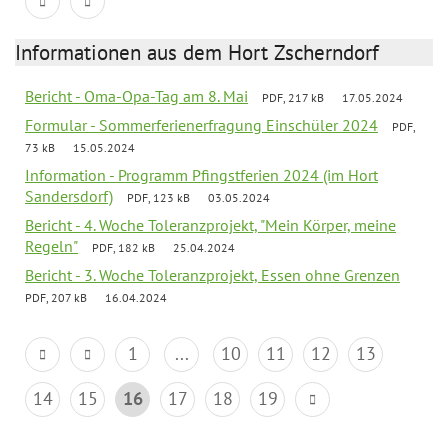
Informationen aus dem Hort Zscherndorf
Bericht - Oma-Opa-Tag am 8. Mai
PDF, 217 kB
17.05.2024
Formular - Sommerferienerfragung Einschüler 2024
PDF,
73 kB
15.05.2024
Information - Programm Pfingstferien 2024 (im Hort
Sandersdorf)
PDF, 123 kB
03.05.2024
Bericht - 4. Woche Toleranzprojekt, "Mein Körper, meine
Regeln"
PDF, 182 kB
25.04.2024
Bericht - 3. Woche Toleranzprojekt, Essen ohne Grenzen
PDF, 207 kB
16.04.2024
1
...
10
11
12
13
14
15
16
17
18
19