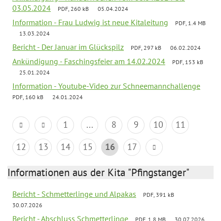
03.05.2024
PDF, 260 kB
05.04.2024
Information - Frau Ludwig ist neue Kitaleitung
PDF, 1.4 MB
13.03.2024
Bericht - Der Januar im Glückspilz
PDF, 297 kB
06.02.2024
Ankündigung - Faschingsfeier am 14.02.2024
PDF, 153 kB
25.01.2024
Information - Youtube-Video zur Schneemannchallenge
PDF, 160 kB
24.01.2024
1
...
8
9
10
11
12
13
14
15
16
17
Informationen aus der Kita "Pfingstanger"
Bericht - Schmetterlinge und Alpakas
PDF, 391 kB
30.07.2026
Bericht - Abschluss Schmetterlinge
PDF, 1.8 MB
30.07.2026