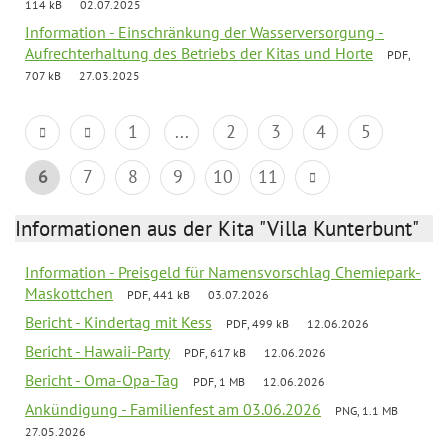
114 kB
02.07.2025
Information - Einschränkung der Wasserversorgung -
Aufrechterhaltung des Betriebs der Kitas und Horte
PDF,
707 kB
27.03.2025
1
...
2
3
4
5
6
7
8
9
10
11
Informationen aus der Kita "Villa Kunterbunt"
Information - Preisgeld für Namensvorschlag Chemiepark-
Maskottchen
PDF, 441 kB
03.07.2026
Bericht - Kindertag mit Kess
PDF, 499 kB
12.06.2026
Bericht - Hawaii-Party
PDF, 617 kB
12.06.2026
Bericht - Oma-Opa-Tag
PDF, 1 MB
12.06.2026
Ankündigung - Familienfest am 03.06.2026
PNG, 1.1 MB
27.05.2026