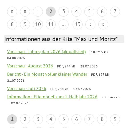
1
2
3
4
5
6
7
8
9
10
11
...
13
Informationen aus der Kita "Max und Moritz"
Vorschau - Jahresplan 2026 (aktualisiert)
PDF, 215 kB
04.08.2026
Vorschau - August 2026
PDF, 244 kB
28.07.2026
Bericht - Ein Monat voller kleiner Wunder
PDF, 697 kB
21.07.2026
Vorschau - Juli 2026
PDF, 286 kB
03.07.2026
Information - Elternbrief zum 1. Halbjahr 2026
PDF, 343 kB
02.07.2026
1
2
3
4
5
6
7
8
9