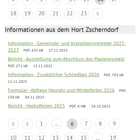
18
19
20
21
22
23
Informationen aus dem Hort Zscherndorf
Information - Gemeinde- und Kreiselternvertreter 2025-
2027
PDF, 635 kB
17.11.2025
Bericht - Ausstellung zum Abschluss des Papierprojekts
PDF, 271 kB
13.11.2025
Information - Zusätzlicher Schließtag 2026
PDF, 703 kB
11.11.2025
Formular - Abfrage Neujahr und Winterferien 2026
PDF,
138 kB
04.11.2025
Bericht - Herbstferien 2025
PDF, 4 MB
28.10.2025
1
...
6
7
8
9
10
11
12
13
14
15
...
19