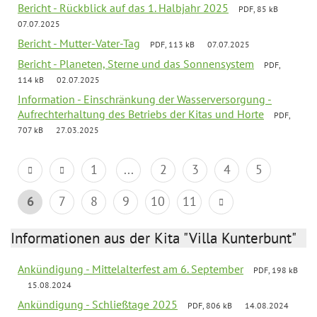
Bericht - Rückblick auf das 1. Halbjahr 2025
PDF, 85 kB
07.07.2025
Bericht - Mutter-Vater-Tag
PDF, 113 kB
07.07.2025
Bericht - Planeten, Sterne und das Sonnensystem
PDF,
114 kB
02.07.2025
Information - Einschränkung der Wasserversorgung -
Aufrechterhaltung des Betriebs der Kitas und Horte
PDF,
707 kB
27.03.2025
1
...
2
3
4
5
6
7
8
9
10
11
Informationen aus der Kita "Villa Kunterbunt"
Ankündigung - Mittelalterfest am 6. September
PDF, 198 kB
15.08.2024
Ankündigung - Schließtage 2025
PDF, 806 kB
14.08.2024