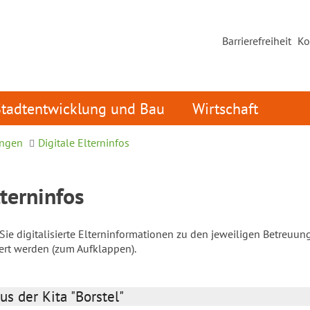
Barrierefreiheit
Ko
Stadtentwicklung und Bau
Wirtschaft
ungen
Digitale Elterninfos
lterninfos
ie digitalisierte Elterninformationen zu den jeweiligen Betreuun
iert werden (zum Aufklappen).
us der Kita "Borstel"