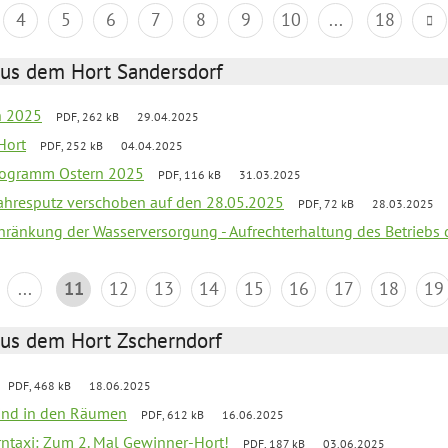
4
5
6
7
8
9
10
...
18
aus dem Hort Sandersdorf
en 2025
PDF, 262 kB
29.04.2025
Hort
PDF, 252 kB
04.04.2025
programm Ostern 2025
PDF, 116 kB
31.03.2025
jahresputz verschoben auf den 28.05.2025
PDF, 72 kB
28.03.2025
chränkung der Wasserversorgung - Aufrechterhaltung des Betriebs 
...
11
12
13
14
15
16
17
18
19
aus dem Hort Zscherndorf
PDF, 468 kB
18.06.2025
 Wind in den Räumen
PDF, 612 kB
16.06.2025
erntaxi: Zum 2. Mal Gewinner-Hort!
PDF, 187 kB
03.06.2025