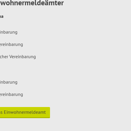
inwohnermeldeämter
hna
einbarung
ereinbarung
icher Vereinbarung
einbarung
ereinbarung
das Einwohnermeldeamt