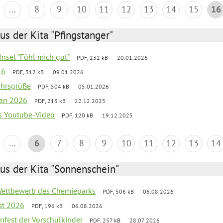
...
8
9
10
11
12
13
14
15
16
us der Kita "Pfingstanger"
-Insel "Fühl mich gut"
PDF, 232 kB
20.01.2026
26
PDF, 312 kB
09.01.2026
ahrsgrüße
PDF, 504 kB
05.01.2026
lan 2026
PDF, 213 kB
22.12.2025
s Youtube-Video
PDF, 120 kB
19.12.2025
...
6
7
8
9
10
11
12
13
14
us der Kita "Sonnenschein"
 Wettbewerb des Chemieparks
PDF, 506 kB
06.08.2026
st 2026
PDF, 196 kB
06.08.2026
enfest der Vorschulkinder
PDF, 257 kB
28.07.2026