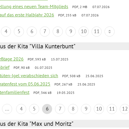
tellung eines neuen Team-Mitglieds
PDF, 2 MB
07.07.2026
 auf das erste Halbjahr 2026
PDF, 255 kB
07.07.2026
4
5
6
7
8
9
10
11
us der Kita "Villa Kunterbunt"
ießtage 2026
PDF, 593 kB
15.07.2025
brief
PDF, 90 kB
01.07.2025
rtüten-Igel verabschieden sich
PDF, 508 kB
25.06.2025
piratenfest vom 05.06.2025
PDF, 267 kB
25.06.2025
tenfamilienfest
PDF, 346 kB
19.05.2025
...
4
5
6
7
8
9
10
11
12
us der Kita "Max und Moritz"