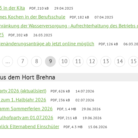
 in der Kita
PDF, 210 kB
29.04.2025
mes Kochen in der Berufsschule
PDF, 182 kB
07.04.2025
chränkung der Wasserversorgung - Aufrechterhaltung des Betriebs 
25
PDF, 202 kB
26.03.2025
denänderungsanträge ab jetzt online möglich
PDF, 126 kB
06.03.2
...
7
8
9
10
11
12
13
14
15
aus dem Hort Brehna
rty 2026 (aktualisiert)
PDF, 626 kB
14.07.2026
ef zum 1. Halbjahr 2026
PDF, 236 kB
02.07.2026
gramm Sommerferien 2026
PDF, 1.4 MB
29.06.2026
ulhofparty am 01.07.2026
PDF, 211 kB
19.06.2026
blick Elternabend Einschüler
PDF, 4.3 MB
15.06.2026