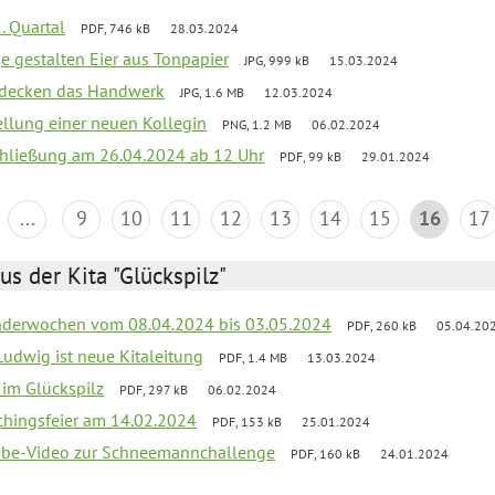
. Quartal
PDF, 746 kB
28.03.2024
e gestalten Eier aus Tonpapier
JPG, 999 kB
15.03.2024
ntdecken das Handwerk
JPG, 1.6 MB
12.03.2024
ellung einer neuen Kollegin
PNG, 1.2 MB
06.02.2024
schließung am 26.04.2024 ab 12 Uhr
PDF, 99 kB
29.01.2024
...
9
10
11
12
13
14
15
16
17
us der Kita "Glückspilz"
derwochen vom 08.04.2024 bis 03.05.2024
PDF, 260 kB
05.04.20
Ludwig ist neue Kitaleitung
PDF, 1.4 MB
13.03.2024
r im Glückspilz
PDF, 297 kB
06.02.2024
chingsfeier am 14.02.2024
PDF, 153 kB
25.01.2024
tube-Video zur Schneemannchallenge
PDF, 160 kB
24.01.2024