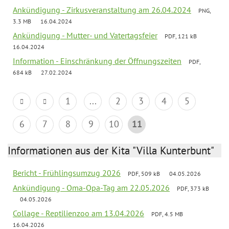
Ankündigung - Zirkusveranstaltung am 26.04.2024
PNG,
3.3 MB
16.04.2024
Ankündigung - Mutter- und Vatertagsfeier
PDF, 121 kB
16.04.2024
Information - Einschränkung der Öffnungszeiten
PDF,
684 kB
27.02.2024
1
...
2
3
4
5
6
7
8
9
10
11
Informationen aus der Kita "Villa Kunterbunt"
Bericht - Frühlingsumzug 2026
PDF, 509 kB
04.05.2026
Ankündigung - Oma-Opa-Tag am 22.05.2026
PDF, 373 kB
04.05.2026
Collage - Reptilienzoo am 13.04.2026
PDF, 4.5 MB
16.04.2026