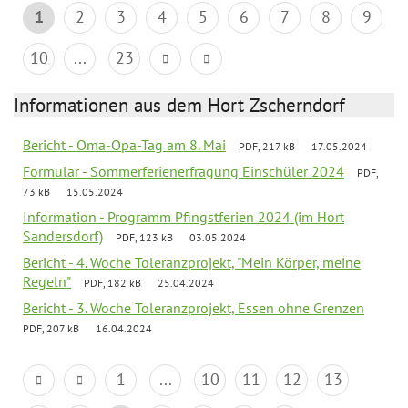
1
2
3
4
5
6
7
8
9
10
...
23
Informationen aus dem Hort Zscherndorf
Bericht - Oma-Opa-Tag am 8. Mai
PDF, 217 kB
17.05.2024
Formular - Sommerferienerfragung Einschüler 2024
PDF,
73 kB
15.05.2024
Information - Programm Pfingstferien 2024 (im Hort
Sandersdorf)
PDF, 123 kB
03.05.2024
Bericht - 4. Woche Toleranzprojekt, "Mein Körper, meine
Regeln"
PDF, 182 kB
25.04.2024
Bericht - 3. Woche Toleranzprojekt, Essen ohne Grenzen
PDF, 207 kB
16.04.2024
1
...
10
11
12
13