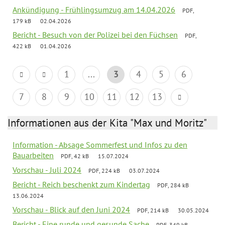
Ankündigung - Frühlingsumzug am 14.04.2026
PDF,
179 kB
02.04.2026
Bericht - Besuch von der Polizei bei den Füchsen
PDF,
422 kB
01.04.2026
1
...
3
4
5
6
7
8
9
10
11
12
13
Informationen aus der Kita "Max und Moritz"
Information - Absage Sommerfest und Infos zu den
Bauarbeiten
PDF, 42 kB
15.07.2024
Vorschau - Juli 2024
PDF, 224 kB
03.07.2024
Bericht - Reich beschenkt zum Kindertag
PDF, 284 kB
13.06.2024
Vorschau - Blick auf den Juni 2024
PDF, 214 kB
30.05.2024
Bericht - Eine runde und gesunde Sache
PDF, 349 kB