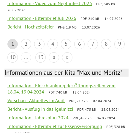
Information - Video zum Neptunfest 2026
PDF, 305 kB
20.07.2026
Information - Elternbrief Juli 2026
PDF, 210 kB
14.07.2026
Bericht - Hochzeitsfeier
PNG, 1.9 MB
13.07.2026
1
2
3
4
5
6
7
8
9
10
...
13
Informationen aus der Kita "Max und Moritz"
Information - Einschränkung der Öffnungszeiten vom
18.04.-19.04.2024
PDF, 740 kB
18.04.2024
Vorschau - Aktuelles im April
PDF, 219 kB
02.04.2024
Bericht - Ausflug in das Igelmizzi
PDF, 475 kB
28.03.2024
Information - Jahresplan 2024
PDF, 482 kB
04.03.2024
Information - Elternbrief zur Essensversorgung
PDF, 328 kB
29.02.2024