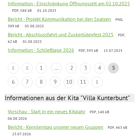
Information - Einschränkung Öffnungszeit am 02.10.2025
PDF, 588 kB
01.10.2025
Bericht - Projekt Kommunikation bei den Spatzen
PNG,
309 kB
05.08.2025
Bericht - Abschlussfahrt und Zuckertütenfest 2025
PDF,
62 kB
01.08.2025
Information - Schließtage 2026
PDF, 593 kB
15.07.2025
1
...
2
3
4
5
6
7
8
9
10
11
Informationen aus der Kita "Villa Kunterbunt"
Vorschau - Start in ein neues Kitajahr
PDF, 140 kB
06.08.2026
Bericht - Kennlerntag unserer neuen Gruppen
PDF, 463 kB
23.07.2026