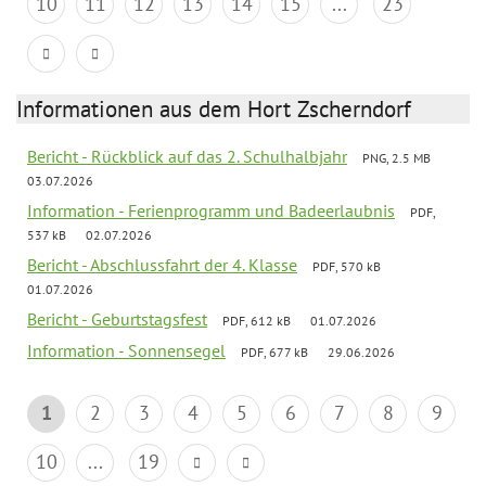
10
11
12
13
14
15
...
23
Informationen aus dem Hort Zscherndorf
Bericht - Rückblick auf das 2. Schulhalbjahr
PNG, 2.5 MB
03.07.2026
Information - Ferienprogramm und Badeerlaubnis
PDF,
537 kB
02.07.2026
Bericht - Abschlussfahrt der 4. Klasse
PDF, 570 kB
01.07.2026
Bericht - Geburtstagsfest
PDF, 612 kB
01.07.2026
Information - Sonnensegel
PDF, 677 kB
29.06.2026
1
2
3
4
5
6
7
8
9
10
...
19