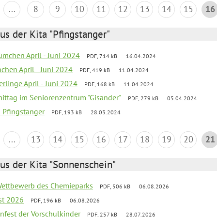
...
8
9
10
11
12
13
14
15
16
us der Kita "Pfingstanger"
mchen April - Juni 2024
PDF, 714 kB
16.04.2024
chen April - Juni 2024
PDF, 419 kB
11.04.2024
rlinge April - Juni 2024
PDF, 168 kB
11.04.2024
mittag im Seniorenzentrum "Gisander"
PDF, 279 kB
05.04.2024
a Pfingstanger
PDF, 193 kB
28.03.2024
...
13
14
15
16
17
18
19
20
21
us der Kita "Sonnenschein"
 Wettbewerb des Chemieparks
PDF, 506 kB
06.08.2026
st 2026
PDF, 196 kB
06.08.2026
enfest der Vorschulkinder
PDF, 257 kB
28.07.2026