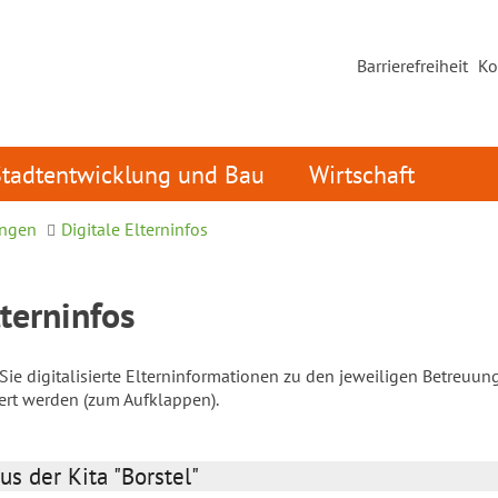
Barrierefreiheit
Ko
Stadtentwicklung und Bau
Wirtschaft
ungen
Digitale Elterninfos
lterninfos
ie digitalisierte Elterninformationen zu den jeweiligen Betreuun
iert werden (zum Aufklappen).
us der Kita "Borstel"