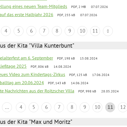
tellung eines neuen Team-Mitglieds
PDF, 2 MB
07.07.2026
 auf das erste Halbjahr 2026
PDF, 255 kB
07.07.2026
4
5
6
7
8
9
10
11
us der Kita "Villa Kunterbunt"
elalterfest am 6. September
PDF, 198 kB
15.08.2024
ließtage 2025
PDF, 806 kB
14.08.2024
neues Video zum Kindertags-Zirkus
PDF, 125 kB
17.06.2024
balltag am 20.06.2024
PDF, 143 kB
14.06.2024
te Nachrichten aus der Roitzscher Villa
PDF, 998 kB
28.05.2024
...
4
5
6
7
8
9
10
11
12
us der Kita "Max und Moritz"