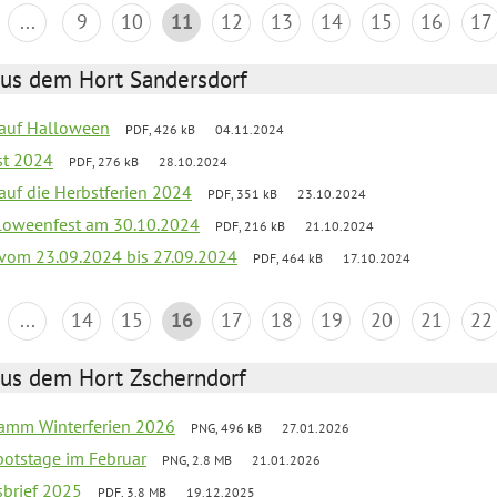
...
9
10
11
12
13
14
15
16
17
aus dem Hort Sandersdorf
k auf Halloween
PDF, 426 kB
04.11.2024
st 2024
PDF, 276 kB
28.10.2024
 auf die Herbstferien 2024
PDF, 351 kB
23.10.2024
loweenfest am 30.10.2024
PDF, 216 kB
21.10.2024
k vom 23.09.2024 bis 27.09.2024
PDF, 464 kB
17.10.2024
...
14
15
16
17
18
19
20
21
22
aus dem Hort Zscherndorf
ramm Winterferien 2026
PNG, 496 kB
27.01.2026
botstage im Februar
PNG, 2.8 MB
21.01.2026
sbrief 2025
PDF, 3.8 MB
19.12.2025