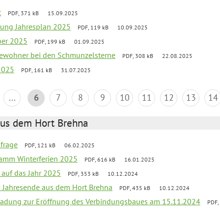
t
PDF, 371 kB
15.09.2025
rung Jahresplan 2025
PDF, 119 kB
10.09.2025
ber 2025
PDF, 199 kB
01.09.2025
tbewohner bei den Schmunzelsterne
PDF, 308 kB
22.08.2025
2025
PDF, 161 kB
31.07.2025
...
6
7
8
9
10
11
12
13
14
aus dem Hort Brehna
bfrage
PDF, 121 kB
06.02.2025
ramm Winterferien 2025
PDF, 616 kB
16.01.2025
 auf das Jahr 2025
PDF, 353 kB
10.12.2024
m Jahresende aus dem Hort Brehna
PDF, 435 kB
10.12.2024
ladung zur Eröffnung des Verbindungsbaues am 15.11.2024
PDF,