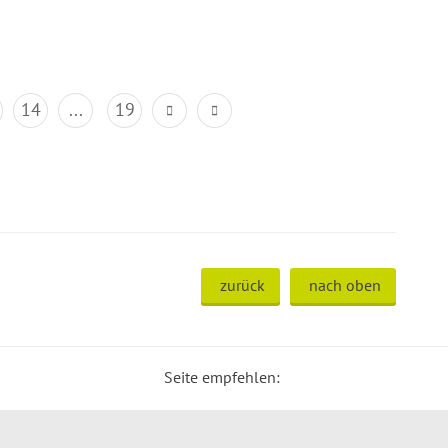
14
...
19
zurück
nach oben
Seite empfehlen: