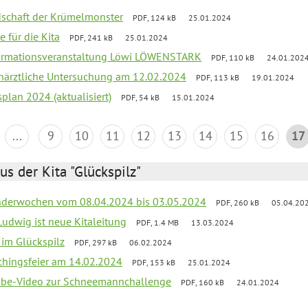
ndschaft der Krümelmonster
PDF, 124 kB
25.01.2024
e für die Kita
PDF, 241 kB
25.01.2024
ormationsveranstaltung Löwi LÖWENSTARK
PDF, 110 kB
24.01.202
närztliche Untersuchung am 12.02.2024
PDF, 113 kB
19.01.2024
splan 2024 (aktualisiert)
PDF, 54 kB
15.01.2024
...
9
10
11
12
13
14
15
16
17
us der Kita "Glückspilz"
derwochen vom 08.04.2024 bis 03.05.2024
PDF, 260 kB
05.04.20
Ludwig ist neue Kitaleitung
PDF, 1.4 MB
13.03.2024
r im Glückspilz
PDF, 297 kB
06.02.2024
chingsfeier am 14.02.2024
PDF, 153 kB
25.01.2024
tube-Video zur Schneemannchallenge
PDF, 160 kB
24.01.2024