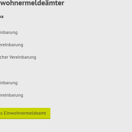
inwohnermeldeämter
hna
einbarung
ereinbarung
icher Vereinbarung
einbarung
ereinbarung
das Einwohnermeldeamt