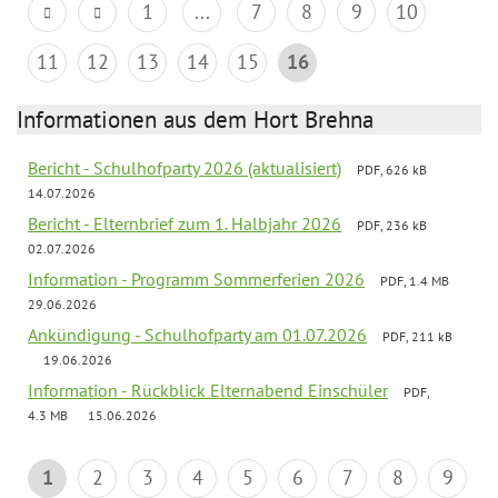
1
...
7
8
9
10
11
12
13
14
15
16
Informationen aus dem Hort Brehna
Bericht - Schulhofparty 2026 (aktualisiert)
PDF, 626 kB
14.07.2026
Bericht - Elternbrief zum 1. Halbjahr 2026
PDF, 236 kB
02.07.2026
Information - Programm Sommerferien 2026
PDF, 1.4 MB
29.06.2026
Ankündigung - Schulhofparty am 01.07.2026
PDF, 211 kB
19.06.2026
Information - Rückblick Elternabend Einschüler
PDF,
4.3 MB
15.06.2026
1
2
3
4
5
6
7
8
9