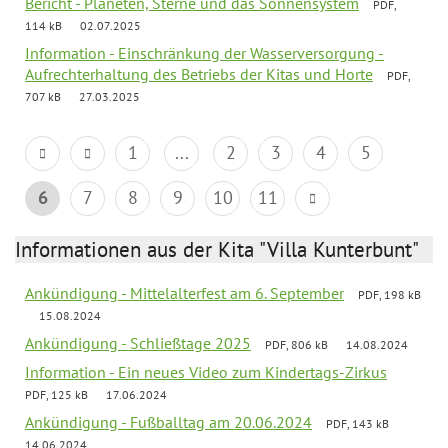
Bericht - Planeten, Sterne und das Sonnensystem
PDF,
114 kB
02.07.2025
Information - Einschränkung der Wasserversorgung -
Aufrechterhaltung des Betriebs der Kitas und Horte
PDF,
707 kB
27.03.2025
1
...
2
3
4
5
6
7
8
9
10
11
Informationen aus der Kita "Villa Kunterbunt"
Ankündigung - Mittelalterfest am 6. September
PDF, 198 kB
15.08.2024
Ankündigung - Schließtage 2025
PDF, 806 kB
14.08.2024
Information - Ein neues Video zum Kindertags-Zirkus
PDF, 125 kB
17.06.2024
Ankündigung - Fußballtag am 20.06.2024
PDF, 143 kB
14.06.2024