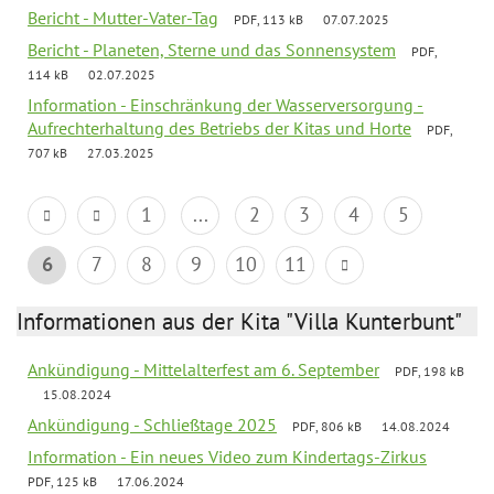
Bericht - Mutter-Vater-Tag
PDF, 113 kB
07.07.2025
Bericht - Planeten, Sterne und das Sonnensystem
PDF,
114 kB
02.07.2025
Information - Einschränkung der Wasserversorgung -
Aufrechterhaltung des Betriebs der Kitas und Horte
PDF,
707 kB
27.03.2025
1
...
2
3
4
5
6
7
8
9
10
11
Informationen aus der Kita "Villa Kunterbunt"
Ankündigung - Mittelalterfest am 6. September
PDF, 198 kB
15.08.2024
Ankündigung - Schließtage 2025
PDF, 806 kB
14.08.2024
Information - Ein neues Video zum Kindertags-Zirkus
PDF, 125 kB
17.06.2024