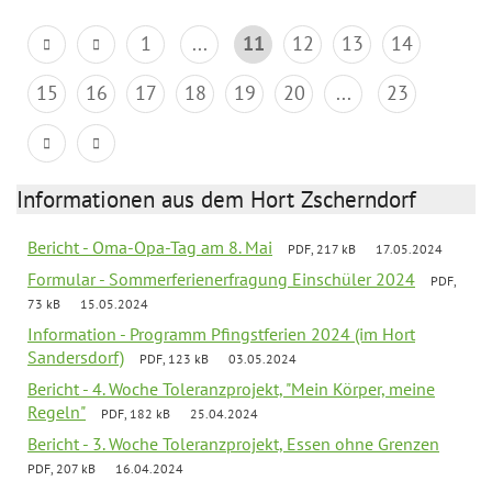
1
...
11
12
13
14
15
16
17
18
19
20
...
23
Informationen aus dem Hort Zscherndorf
Bericht - Oma-Opa-Tag am 8. Mai
PDF, 217 kB
17.05.2024
Formular - Sommerferienerfragung Einschüler 2024
PDF,
73 kB
15.05.2024
Information - Programm Pfingstferien 2024 (im Hort
Sandersdorf)
PDF, 123 kB
03.05.2024
Bericht - 4. Woche Toleranzprojekt, "Mein Körper, meine
Regeln"
PDF, 182 kB
25.04.2024
Bericht - 3. Woche Toleranzprojekt, Essen ohne Grenzen
PDF, 207 kB
16.04.2024