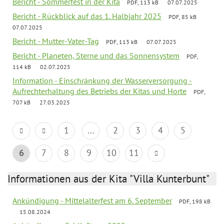
Bericht - Sommerfest in der Kita
PDF, 113 kB
07.07.2025
Bericht - Rückblick auf das 1. Halbjahr 2025
PDF, 85 kB
07.07.2025
Bericht - Mutter-Vater-Tag
PDF, 113 kB
07.07.2025
Bericht - Planeten, Sterne und das Sonnensystem
PDF,
114 kB
02.07.2025
Information - Einschränkung der Wasserversorgung -
Aufrechterhaltung des Betriebs der Kitas und Horte
PDF,
707 kB
27.03.2025
1
...
2
3
4
5
6
7
8
9
10
11
Informationen aus der Kita "Villa Kunterbunt"
Ankündigung - Mittelalterfest am 6. September
PDF, 198 kB
15.08.2024