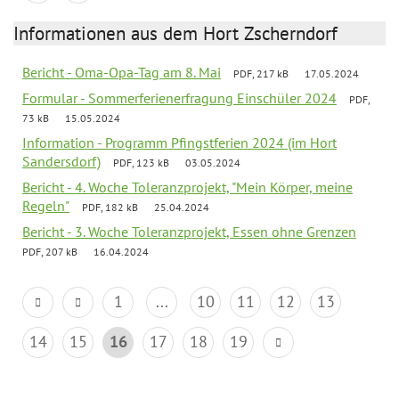
Informationen aus dem Hort Zscherndorf
Bericht - Oma-Opa-Tag am 8. Mai
PDF, 217 kB
17.05.2024
Formular - Sommerferienerfragung Einschüler 2024
PDF,
73 kB
15.05.2024
Information - Programm Pfingstferien 2024 (im Hort
Sandersdorf)
PDF, 123 kB
03.05.2024
Bericht - 4. Woche Toleranzprojekt, "Mein Körper, meine
Regeln"
PDF, 182 kB
25.04.2024
Bericht - 3. Woche Toleranzprojekt, Essen ohne Grenzen
PDF, 207 kB
16.04.2024
1
...
10
11
12
13
14
15
16
17
18
19