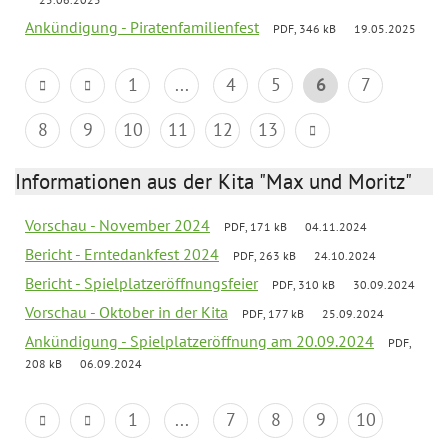
Ankündigung - Piratenfamilienfest
PDF, 346 kB
19.05.2025
1
...
4
5
6
7
8
9
10
11
12
13
Informationen aus der Kita "Max und Moritz"
Vorschau - November 2024
PDF, 171 kB
04.11.2024
Bericht - Erntedankfest 2024
PDF, 263 kB
24.10.2024
Bericht - Spielplatzeröffnungsfeier
PDF, 310 kB
30.09.2024
Vorschau - Oktober in der Kita
PDF, 177 kB
25.09.2024
Ankündigung - Spielplatzeröffnung am 20.09.2024
PDF,
208 kB
06.09.2024
1
...
7
8
9
10