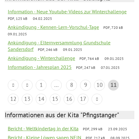
Information - Neue Youtube-Videos zur Winterchallenge
PDF, 125 kB
04.02.2025
Ankündigung - Kennen-Lern-Vorschul-Tage
PDF, 720 kB
09.01.2025
Ankündigung - Elternversammlung Grundschule
Sandersdorf
PDF, 246 kB
09.01.2025
Ankündigung - Winterchallenge
PDF, 764 kB
09.01.2025
Information - Jahresplan 2025
PDF, 247 kB
07.01.2025
1
...
8
9
10
11
12
13
14
15
16
17
Informationen aus der Kita "Pfingstanger"
Bericht - Weltkindertag in der Kita
PDF, 299 kB
23.09.2025
Bericht - Kleine Löwen sagen NEIN
PDF, 217 kB
08.09.2025