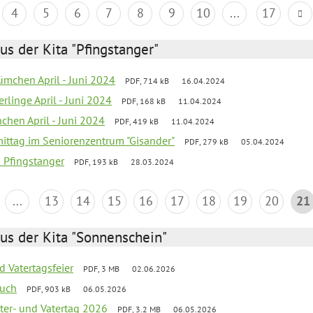
4
5
6
7
8
9
10
...
17
us der Kita "Pfingstanger"
mchen April - Juni 2024
PDF, 714 kB
16.04.2024
rlinge April - Juni 2024
PDF, 168 kB
11.04.2024
chen April - Juni 2024
PDF, 419 kB
11.04.2024
mittag im Seniorenzentrum "Gisander"
PDF, 279 kB
05.04.2024
a Pfingstanger
PDF, 193 kB
28.03.2024
...
13
14
15
16
17
18
19
20
21
us der Kita "Sonnenschein"
d Vatertagsfeier
PDF, 3 MB
02.06.2026
such
PDF, 903 kB
06.05.2026
er- und Vatertag 2026
PDF, 3.2 MB
06.05.2026