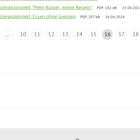
Toleranzprojekt, "Mein Körper, meine Regeln"
PDF, 182 kB
25.04.202
Toleranzprojekt, Essen ohne Grenzen
PDF, 207 kB
16.04.2024
...
10
11
12
13
14
15
16
17
18