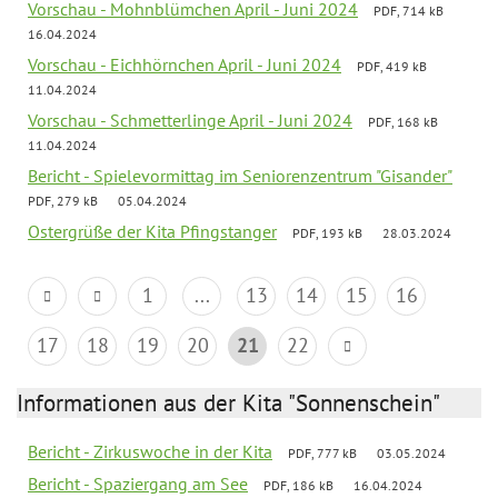
Vorschau - Mohnblümchen April - Juni 2024
PDF, 714 kB
16.04.2024
Vorschau - Eichhörnchen April - Juni 2024
PDF, 419 kB
11.04.2024
Vorschau - Schmetterlinge April - Juni 2024
PDF, 168 kB
11.04.2024
Bericht - Spielevormittag im Seniorenzentrum "Gisander"
PDF, 279 kB
05.04.2024
Ostergrüße der Kita Pfingstanger
PDF, 193 kB
28.03.2024
1
...
13
14
15
16
17
18
19
20
21
22
Informationen aus der Kita "Sonnenschein"
Bericht - Zirkuswoche in der Kita
PDF, 777 kB
03.05.2024
Bericht - Spaziergang am See
PDF, 186 kB
16.04.2024