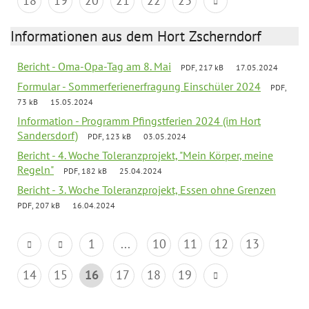
18
19
20
21
22
23
Informationen aus dem Hort Zscherndorf
Bericht - Oma-Opa-Tag am 8. Mai
PDF, 217 kB
17.05.2024
Formular - Sommerferienerfragung Einschüler 2024
PDF,
73 kB
15.05.2024
Information - Programm Pfingstferien 2024 (im Hort
Sandersdorf)
PDF, 123 kB
03.05.2024
Bericht - 4. Woche Toleranzprojekt, "Mein Körper, meine
Regeln"
PDF, 182 kB
25.04.2024
Bericht - 3. Woche Toleranzprojekt, Essen ohne Grenzen
PDF, 207 kB
16.04.2024
1
...
10
11
12
13
14
15
16
17
18
19