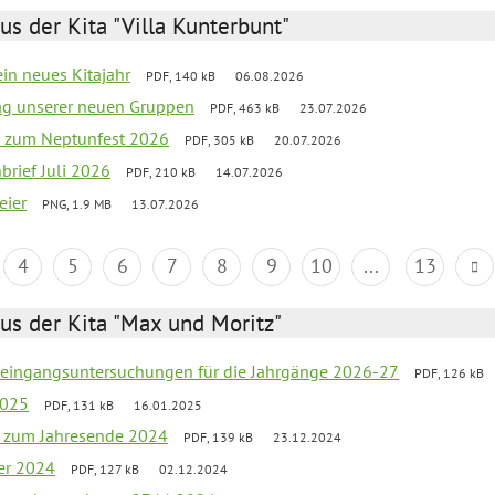
us der Kita "Villa Kunterbunt"
ein neues Kitajahr
PDF, 140 kB
06.08.2026
tag unserer neuen Gruppen
PDF, 463 kB
23.07.2026
o zum Neptunfest 2026
PDF, 305 kB
20.07.2026
nbrief Juli 2026
PDF, 210 kB
14.07.2026
eier
PNG, 1.9 MB
13.07.2026
4
5
6
7
8
9
10
...
13
us der Kita "Max und Moritz"
uleingangsuntersuchungen für die Jahrgänge 2026-27
PDF, 126 kB
2025
PDF, 131 kB
16.01.2025
ef zum Jahresende 2024
PDF, 139 kB
23.12.2024
er 2024
PDF, 127 kB
02.12.2024