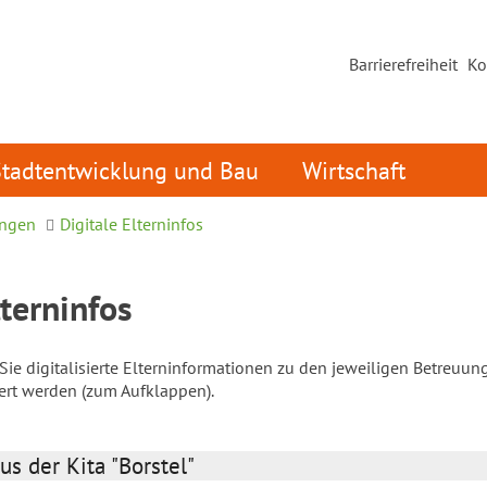
Barrierefreiheit
Ko
Stadtentwicklung und Bau
Wirtschaft
ungen
Digitale Elterninfos
lterninfos
ie digitalisierte Elterninformationen zu den jeweiligen Betreuun
iert werden (zum Aufklappen).
us der Kita "Borstel"