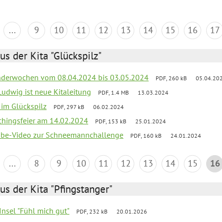
...
9
10
11
12
13
14
15
16
17
us der Kita "Glückspilz"
derwochen vom 08.04.2024 bis 03.05.2024
PDF, 260 kB
05.04.20
Ludwig ist neue Kitaleitung
PDF, 1.4 MB
13.03.2024
r im Glückspilz
PDF, 297 kB
06.02.2024
chingsfeier am 14.02.2024
PDF, 153 kB
25.01.2024
tube-Video zur Schneemannchallenge
PDF, 160 kB
24.01.2024
...
8
9
10
11
12
13
14
15
16
us der Kita "Pfingstanger"
-Insel "Fühl mich gut"
PDF, 232 kB
20.01.2026