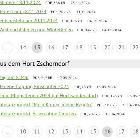
k ab dem 18.11.2024
PDF, 386 kB
25.11.2024
terfest am 28.11.2024
PDF, 202 kB
11.11.2024
entsbasteln am 20.11.2024
PDF, 106 kB
04.11.2024
 Weihnachtsferien und Winterferien
PDF, 147 kB
04.11.2024
...
14
15
16
17
18
19
20
21
22
aus dem Hort Zscherndorf
Tag am 8. Mai
PDF, 217 kB
17.05.2024
ferienerfragung Einschüler 2024
PDF, 73 kB
15.05.2024
ramm Pfingstferien 2024 (im Hort Sandersdorf)
PDF, 123 kB
03.05.
Toleranzprojekt, "Mein Körper, meine Regeln"
PDF, 182 kB
25.04.202
Toleranzprojekt, Essen ohne Grenzen
PDF, 207 kB
16.04.2024
...
10
11
12
13
14
15
16
17
18