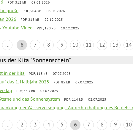
26
PDF, 312 kB
09.01.2026
ahrsgrüße
PDF, 504 kB
05.01.2026
lan 2026
PDF, 213 kB
22.12.2025
s Youtube-Video
PDF, 120 kB
19.12.2025
...
6
7
8
9
10
11
12
13
14
us der Kita "Sonnenschein"
t in der Kita
PDF, 113 kB
07.07.2025
 auf das 1. Halbjahr 2025
PDF, 85 kB
07.07.2025
ter-Tag
PDF, 113 kB
07.07.2025
, Sterne und das Sonnensystem
PDF, 114 kB
02.07.2025
chränkung der Wasserversorgung - Aufrechterhaltung des Betriebs 
...
2
3
4
5
6
7
8
9
10