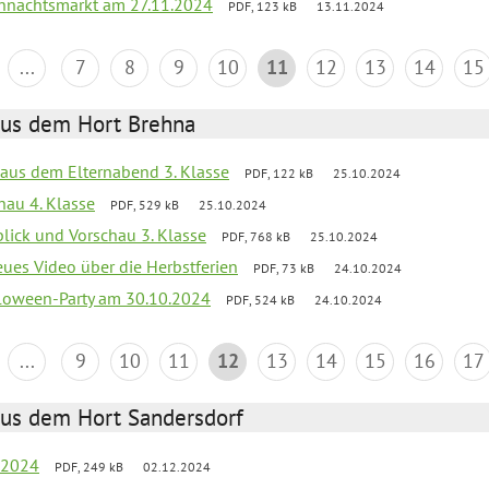
hnachtsmarkt am 27.11.2024
PDF, 123 kB
13.11.2024
...
7
8
9
10
11
12
13
14
15
aus dem Hort Brehna
s aus dem Elternabend 3. Klasse
PDF, 122 kB
25.10.2024
hau 4. Klasse
PDF, 529 kB
25.10.2024
blick und Vorschau 3. Klasse
PDF, 768 kB
25.10.2024
eues Video über die Herbstferien
PDF, 73 kB
24.10.2024
loween-Party am 30.10.2024
PDF, 524 kB
24.10.2024
...
9
10
11
12
13
14
15
16
17
aus dem Hort Sandersdorf
t 2024
PDF, 249 kB
02.12.2024