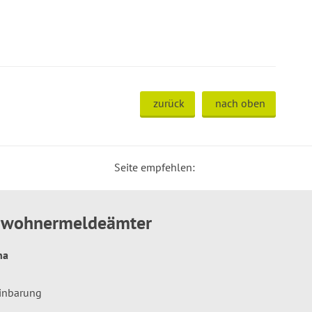
zurück
nach oben
Seite empfehlen:
inwohnermeldeämter
hna
einbarung