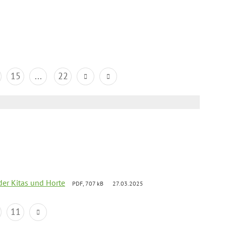
15
...
22
der Kitas und Horte
PDF, 707 kB
27.03.2025
11