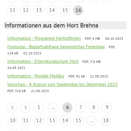
11
12
13
14
15
16
Informationen aus dem Hort Brehna
Information - Programm Herbstferien
PDF, 4 MB
06.10.2025
Formular - Bedarfsabfrage beweglicher Ferientag
PDF,
128 kB
02.10.2025
Information - Elternkuratorium Hort
PDF, 3.8 MB
26.09.2025
Information - Projekt Mediko
PDF, 91 kB
21.08.2025
Vorschau - 4. Klasse von September bis Dezember 2025
PDF, 328 kB
21.08.2025
1
...
6
7
8
9
10
11
12
13
14
15
...
18