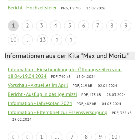
Bericht - Hochzeitsfeier
PNG, 1.9 MB
13.07.2026
1
2
3
4
5
6
7
8
9
10
...
13
Informationen aus der Kita "Max und Moritz"
Information - Einschränkung der Öffnungszeiten vom
18.04.-19.04.2024
PDF, 740 kB
18.04.2024
Vorschau - Aktuelles im April
PDF, 219 kB
02.04.2024
Bericht - Ausflug in das Igelmizzi
PDF, 475 kB
28.03.2024
Information - Jahresplan 2024
PDF, 482 kB
04.03.2024
Information - Elternbrief zur Essensversorgung
PDF, 328 kB
29.02.2024
1
...
7
8
9
10