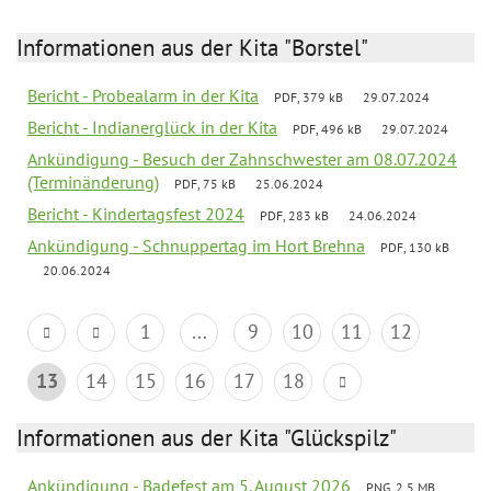
Informationen aus der Kita "Borstel"
Bericht - Probealarm in der Kita
PDF, 379 kB
29.07.2024
Bericht - Indianerglück in der Kita
PDF, 496 kB
29.07.2024
Ankündigung - Besuch der Zahnschwester am 08.07.2024
(Terminänderung)
PDF, 75 kB
25.06.2024
Bericht - Kindertagsfest 2024
PDF, 283 kB
24.06.2024
Ankündigung - Schnuppertag im Hort Brehna
PDF, 130 kB
20.06.2024
1
...
9
10
11
12
13
14
15
16
17
18
Informationen aus der Kita "Glückspilz"
Ankündigung - Badefest am 5. August 2026
PNG, 2.5 MB