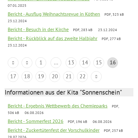
07.01.2025
Bericht - Ausflug Weihnachtsrevue in Köthen
PDF, 323 kB
23.12.2024
Bericht - Besuch in der Kirche
PDF, 283 kB
23.12.2024
Bericht - Rückblick auf das zweite Halbjahr
PDF, 277 kB
23.12.2024
1
...
13
14
15
16
17
18
19
20
21
22
Informationen aus der Kita "Sonnenschein"
Bericht - Ergebnis Wettbewerb des Chemieparks
PDF,
506 kB
06.08.2026
Bericht - Sommerfest 2026
PDF, 196 kB
06.08.2026
Bericht - Zuckertütenfest der Vorschulkinder
PDF, 257 kB
28.07.2026