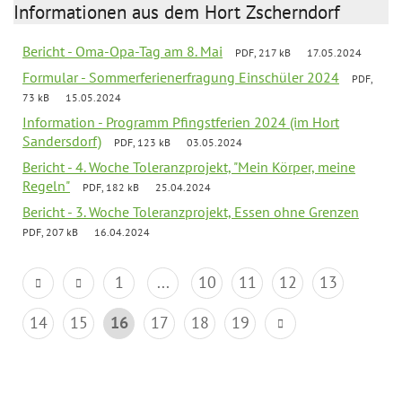
Informationen aus dem Hort Zscherndorf
Bericht - Oma-Opa-Tag am 8. Mai
PDF, 217 kB
17.05.2024
Formular - Sommerferienerfragung Einschüler 2024
PDF,
73 kB
15.05.2024
Information - Programm Pfingstferien 2024 (im Hort
Sandersdorf)
PDF, 123 kB
03.05.2024
Bericht - 4. Woche Toleranzprojekt, "Mein Körper, meine
Regeln"
PDF, 182 kB
25.04.2024
Bericht - 3. Woche Toleranzprojekt, Essen ohne Grenzen
PDF, 207 kB
16.04.2024
1
...
10
11
12
13
14
15
16
17
18
19