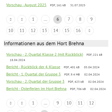
Vorschau - August 2025
PDF, 161 kB
31.07.2025
1
...
6
7
8
9
10
11
12
13
14
15
16
Informationen aus dem Hort Brehna
Vorschau - 2. Quartal Klasse 2 (mit Rückblick)
PDF, 221 kB
18.04.2024
Bericht - Rückblick der 4. Klasse
PDF, 401 kB
05.04.2024
Bericht - 1. Quartal der Gruppe 3
PDF, 9.4 MB
02.04.2024
Vorschau - 2. Quartal der Gruppe 3
PDF, 423 kB
02.04.2024
Bericht - Osterferien im Hort Brehna
PDF, 706 kB
02.04.2024
1
...
9
10
11
12