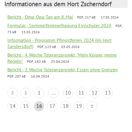
Informationen aus dem Hort Zscherndorf
Bericht - Oma-Opa-Tag am 8. Mai
PDF, 217 kB
17.05.2024
Formular - Sommerferienerfragung Einschüler 2024
PDF,
73 kB
15.05.2024
Information - Programm Pfingstferien 2024 (im Hort
Sandersdorf)
PDF, 123 kB
03.05.2024
Bericht - 4. Woche Toleranzprojekt, "Mein Körper, meine
Regeln"
PDF, 182 kB
25.04.2024
Bericht - 3. Woche Toleranzprojekt, Essen ohne Grenzen
PDF, 207 kB
16.04.2024
1
...
10
11
12
13
14
15
16
17
18
19