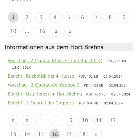
1
2
3
4
5
6
7
8
9
10
...
16
Informationen aus dem Hort Brehna
Vorschau - 2. Quartal Klasse 2 (mit Rückblick)
PDF, 221 kB
18.04.2024
Bericht - Rückblick der 4. Klasse
PDF, 401 kB
05.04.2024
Vorschau - 2. Quartal der Gruppe 3
PDF, 423 kB
02.04.2024
Bericht - Osterferien im Hort Brehna
PDF, 706 kB
02.04.2024
Bericht - 1. Quartal der Gruppe 3
PDF, 9.4 MB
02.04.2024
1
...
9
10
11
12
13
14
15
16
17
18