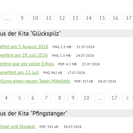
...
9
10
11
12
13
14
15
16
17
us der Kita "Glückspilz"
efest am 5. August 2026
PNG, 2.5 MB
31.07.2026
enfest am 29. Juli 2026
PNG, 1.3 MB
24.07.2026
erfest war ein voller Erfolg
PDF, 4.2 MB
22.07.2026
nerfest am 22. Juli
PNG, 962 kB
17.07.2026
tellung eines neuen Team-Mitglieds
PDF, 357 kB
06.07.2026
4
5
6
7
8
9
10
...
17
us der Kita "Pfingstanger"
rlinge und Alpakas
PDF, 391 kB
30.07.2026