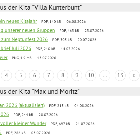
us der Kita "Villa Kunterbunt"
ein neues Kitajahr
PDF, 140 kB
06.08.2026
tag unserer neuen Gruppen
PDF, 463 kB
23.07.2026
o zum Neptunfest 2026
PDF, 305 kB
20.07.2026
nbrief Juli 2026
PDF, 210 kB
14.07.2026
eier
PNG, 1.9 MB
13.07.2026
4
5
6
7
8
9
10
...
13
us der Kita "Max und Moritz"
an 2026 (aktualisiert)
PDF, 215 kB
04.08.2026
2026
PDF, 244 kB
28.07.2026
 voller kleiner Wunder
PDF, 697 kB
21.07.2026
6
PDF, 286 kB
03.07.2026