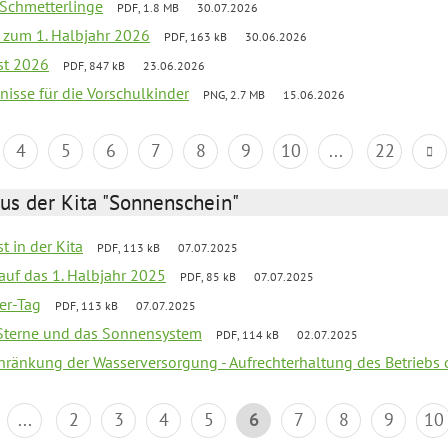
 Schmetterlinge
PDF, 1.8 MB
30.07.2026
ef zum 1. Halbjahr 2026
PDF, 163 kB
30.06.2026
st 2026
PDF, 847 kB
23.06.2026
bnisse für die Vorschulkinder
PNG, 2.7 MB
15.06.2026
4
5
6
7
8
9
10
...
22
us der Kita "Sonnenschein"
t in der Kita
PDF, 113 kB
07.07.2025
 auf das 1. Halbjahr 2025
PDF, 85 kB
07.07.2025
ter-Tag
PDF, 113 kB
07.07.2025
, Sterne und das Sonnensystem
PDF, 114 kB
02.07.2025
chränkung der Wasserversorgung - Aufrechterhaltung des Betriebs 
...
2
3
4
5
6
7
8
9
10