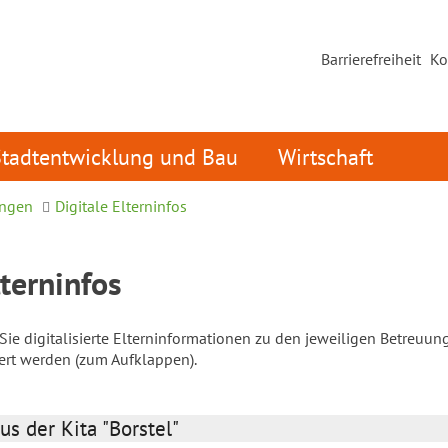
Barrierefreiheit
Ko
Stadtentwicklung und Bau
Wirtschaft
ungen
Digitale Elterninfos
lterninfos
ie digitalisierte Elterninformationen zu den jeweiligen Betreuun
iert werden (zum Aufklappen).
us der Kita "Borstel"