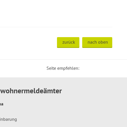
zurück
nach oben
Seite empfehlen:
inwohnermeldeämter
hna
einbarung