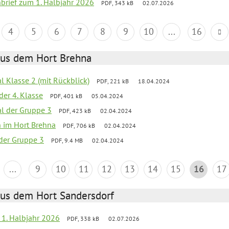
nbrief zum 1. Halbjahr 2026
PDF, 343 kB
02.07.2026
4
5
6
7
8
9
10
...
16
aus dem Hort Brehna
al Klasse 2 (mit Rückblick)
PDF, 221 kB
18.04.2024
der 4. Klasse
PDF, 401 kB
05.04.2024
al der Gruppe 3
PDF, 423 kB
02.04.2024
en im Hort Brehna
PDF, 706 kB
02.04.2024
l der Gruppe 3
PDF, 9.4 MB
02.04.2024
...
9
10
11
12
13
14
15
16
17
aus dem Hort Sandersdorf
f 1. Halbjahr 2026
PDF, 338 kB
02.07.2026