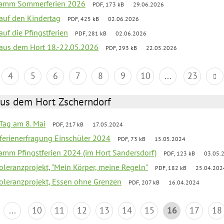
gramm Sommerferien 2026
PDF, 173 kB
29.06.2026
 auf den Kindertag
PDF, 425 kB
02.06.2026
auf die Pfingstferien
PDF, 281 kB
02.06.2026
k aus dem Hort 18.-22.05.2026
PDF, 293 kB
22.05.2026
4
5
6
7
8
9
10
...
23
aus dem Hort Zscherndorf
Tag am 8. Mai
PDF, 217 kB
17.05.2024
ferienerfragung Einschüler 2024
PDF, 73 kB
15.05.2024
ramm Pfingstferien 2024 (im Hort Sandersdorf)
PDF, 123 kB
03.05.
Toleranzprojekt, "Mein Körper, meine Regeln"
PDF, 182 kB
25.04.202
Toleranzprojekt, Essen ohne Grenzen
PDF, 207 kB
16.04.2024
...
10
11
12
13
14
15
16
17
18