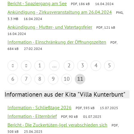
Bericht - Spaziergang am See
PDF, 186 kB
16.04.2024
Ankündigung - Zirkusveranstaltung am 26.04.2024
PNG,
3.3 MB
16.04.2024
Ankündigung - Mutter- und Vatertagsfeier
PDF, 121 kB
16.04.2024
Information - Einschränkung der Öffnungszeiten
PDF,
684 kB
27.02.2024
1
...
2
3
4
5
6
7
8
9
10
11
Informationen aus der Kita "Villa Kunterbunt"
Information - Schließtage 2026
PDF, 593 kB
15.07.2025
Information - Elternbrief
PDF, 90 kB
01.07.2025
Bericht - Die Zuckertüten-Igel verabschieden sich
PDF,
508 kB
25.06.2025