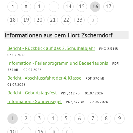
1
...
14
15
16
17
18
19
20
21
22
23
Informationen aus dem Hort Zscherndorf
Bericht - Rückblick auf das 2. Schulhalbjahr
PNG, 2.5 MB
03.07.2026
Information - Ferienprogramm und Badeerlaubnis
PDF,
537 kB
02.07.2026
Bericht - Abschlussfahrt der 4. Klasse
PDF, 570 kB
01.07.2026
Bericht - Geburtstagsfest
PDF, 612 kB
01.07.2026
Information - Sonnensegel
PDF, 677 kB
29.06.2026
1
2
3
4
5
6
7
8
9
10
...
19