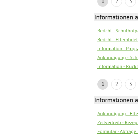
1
2
3
Informationen 
Bericht - Schulhofpa
Bericht - Elternbri
Information - Pro
Ankündigung - Sch
Information - Rück
1
2
3
Informationen 
Ankündigung - Elt
Zeitvertreib - Rez
Formular - Abfrage