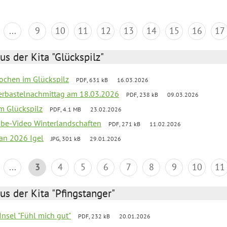
...
9
10
11
12
13
14
15
16
17
us der Kita "Glückspilz"
ochen im Glückspilz
PDF, 631 kB
16.03.2026
erbastelnachmittag am 18.03.2026
PDF, 238 kB
09.03.2026
im Glückspilz
PDF, 4.1 MB
23.02.2026
ube-Video Winterlandschaften
PDF, 271 kB
11.02.2026
lan 2026 Igel
JPG, 301 kB
29.01.2026
...
3
4
5
6
7
8
9
10
11
us der Kita "Pfingstanger"
-Insel "Fühl mich gut"
PDF, 232 kB
20.01.2026