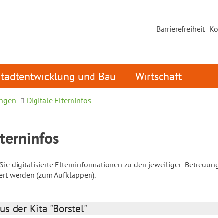
Barrierefreiheit
Ko
Stadtentwicklung und Bau
Wirtschaft
ungen
Digitale Elterninfos
lterninfos
ie digitalisierte Elterninformationen zu den jeweiligen Betreuun
iert werden (zum Aufklappen).
us der Kita "Borstel"