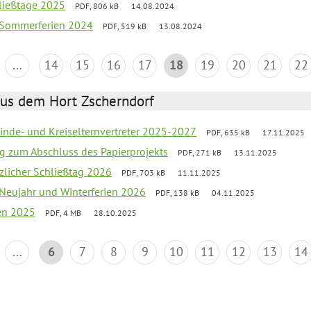
ließtage 2025
PDF, 806 kB
14.08.2024
k Sommerferien 2024
PDF, 519 kB
13.08.2024
...
14
15
16
17
18
19
20
21
22
aus dem Hort Zscherndorf
inde- und Kreiselternvertreter 2025-2027
PDF, 635 kB
17.11.2025
ng zum Abschluss des Papierprojekts
PDF, 271 kB
13.11.2025
tzlicher Schließtag 2026
PDF, 703 kB
11.11.2025
 Neujahr und Winterferien 2026
PDF, 138 kB
04.11.2025
ien 2025
PDF, 4 MB
28.10.2025
...
6
7
8
9
10
11
12
13
14