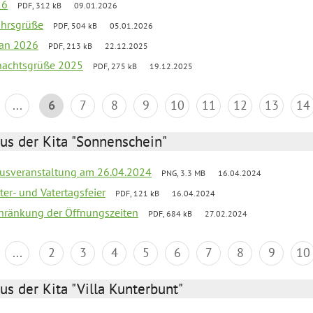
26
PDF, 312 kB
09.01.2026
ahrsgrüße
PDF, 504 kB
05.01.2026
lan 2026
PDF, 213 kB
22.12.2025
hnachtsgrüße 2025
PDF, 275 kB
19.12.2025
...
6
7
8
9
10
11
12
13
14
us der Kita "Sonnenschein"
kusveranstaltung am 26.04.2024
PNG, 3.3 MB
16.04.2024
er- und Vatertagsfeier
PDF, 121 kB
16.04.2024
chränkung der Öffnungszeiten
PDF, 684 kB
27.02.2024
...
2
3
4
5
6
7
8
9
10
us der Kita "Villa Kunterbunt"