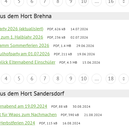
4
5
6
7
8
9
10
...
16
aus dem Hort Brehna
rty 2026 (aktualisiert)
PDF, 626 kB
14.07.2026
ef zum 1. Halbjahr 2026
PDF, 236 kB
02.07.2026
gramm Sommerferien 2026
PDF, 1.4 MB
29.06.2026
ulhofparty am 01.07.2026
PDF, 211 kB
19.06.2026
blick Elternabend Einschüler
PDF, 4.3 MB
15.06.2026
4
5
6
7
8
9
10
...
18
aus dem Hort Sandersdorf
ernabend am 19.09.2024
PDF, 88 kB
30.08.2024
ept für Wraps zum Nachmachen
PDF, 390 kB
21.08.2024
 Herbstferien 2024
PDF, 115 kB
16.08.2024