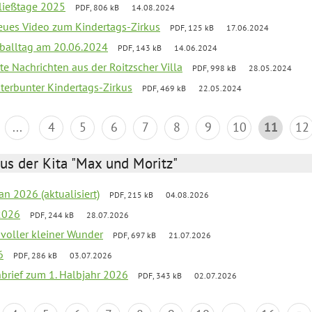
ließtage 2025
PDF, 806 kB
14.08.2024
neues Video zum Kindertags-Zirkus
PDF, 125 kB
17.06.2024
balltag am 20.06.2024
PDF, 143 kB
14.06.2024
te Nachrichten aus der Roitzscher Villa
PDF, 998 kB
28.05.2024
erbunter Kindertags-Zirkus
PDF, 469 kB
22.05.2024
...
4
5
6
7
8
9
10
11
12
us der Kita "Max und Moritz"
an 2026 (aktualisiert)
PDF, 215 kB
04.08.2026
2026
PDF, 244 kB
28.07.2026
 voller kleiner Wunder
PDF, 697 kB
21.07.2026
6
PDF, 286 kB
03.07.2026
nbrief zum 1. Halbjahr 2026
PDF, 343 kB
02.07.2026