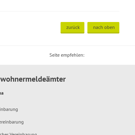
zurück
nach oben
Seite empfehlen:
inwohnermeldeämter
hna
einbarung
ereinbarung
icher Vereinbarung