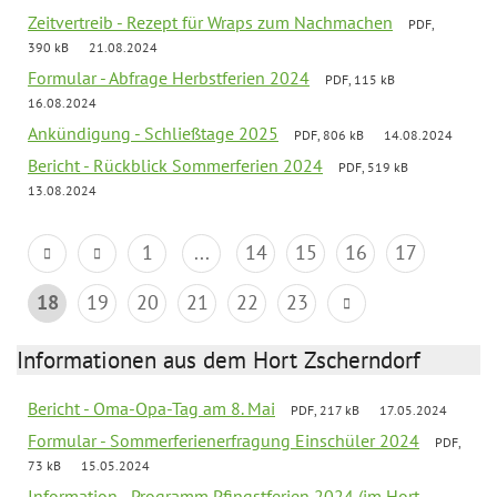
Zeitvertreib - Rezept für Wraps zum Nachmachen
PDF,
390 kB
21.08.2024
Formular - Abfrage Herbstferien 2024
PDF, 115 kB
16.08.2024
Ankündigung - Schließtage 2025
PDF, 806 kB
14.08.2024
Bericht - Rückblick Sommerferien 2024
PDF, 519 kB
13.08.2024
1
...
14
15
16
17
18
19
20
21
22
23
Informationen aus dem Hort Zscherndorf
Bericht - Oma-Opa-Tag am 8. Mai
PDF, 217 kB
17.05.2024
Formular - Sommerferienerfragung Einschüler 2024
PDF,
73 kB
15.05.2024
Information - Programm Pfingstferien 2024 (im Hort