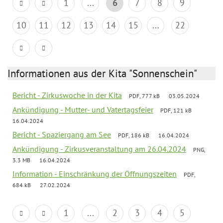
1
...
6
7
8
9
10
11
12
13
14
15
...
22
Informationen aus der Kita "Sonnenschein"
Bericht - Zirkuswoche in der Kita
PDF, 777 kB
03.05.2024
Ankündigung - Mutter- und Vatertagsfeier
PDF, 121 kB
16.04.2024
Bericht - Spaziergang am See
PDF, 186 kB
16.04.2024
Ankündigung - Zirkusveranstaltung am 26.04.2024
PNG,
3.3 MB
16.04.2024
Information - Einschränkung der Öffnungszeiten
PDF,
684 kB
27.02.2024
1
...
2
3
4
5