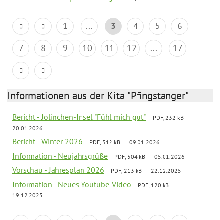
1
...
3
4
5
6
7
8
9
10
11
12
...
17
Informationen aus der Kita "Pfingstanger"
Bericht - Jolinchen-Insel "Fühl mich gut"
PDF, 232 kB
20.01.2026
Bericht - Winter 2026
PDF, 312 kB
09.01.2026
Information - Neujahrsgrüße
PDF, 504 kB
05.01.2026
Vorschau - Jahresplan 2026
PDF, 213 kB
22.12.2025
Information - Neues Youtube-Video
PDF, 120 kB
19.12.2025