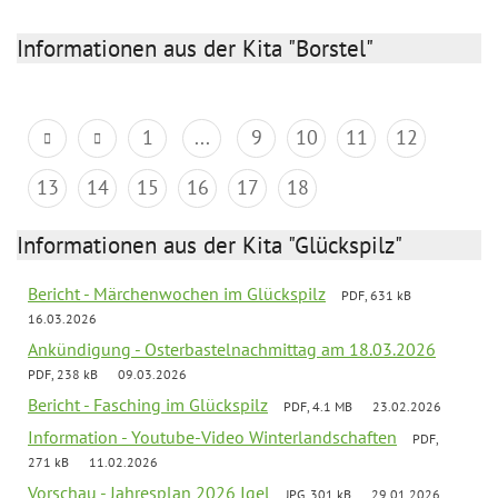
Informationen aus der Kita "Borstel"
1
...
9
10
11
12
13
14
15
16
17
18
Informationen aus der Kita "Glückspilz"
Bericht - Märchenwochen im Glückspilz
PDF, 631 kB
16.03.2026
Ankündigung - Osterbastelnachmittag am 18.03.2026
PDF, 238 kB
09.03.2026
Bericht - Fasching im Glückspilz
PDF, 4.1 MB
23.02.2026
Information - Youtube-Video Winterlandschaften
PDF,
271 kB
11.02.2026
Vorschau - Jahresplan 2026 Igel
JPG, 301 kB
29.01.2026