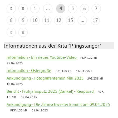
1
...
4
5
6
7
8
9
10
11
12
13
...
17
Informationen aus der Kita "Pfingstanger"
Information - Ein neues Youtube-Video
PDF, 122 kB
25.04.2025
Information - Ostergrüße
PDF, 160 kB
16.04.2025
Ankündigung - Fotografentermin Mai 2025
JPG, 238 kB
10.04.2025
Bericht - Frühjahrsputz 2025 (Danke!) - Reupload
PDF,
1.1 MB
09.04.2025
Ankündigung - Die Zahnschwester kommt am 09.04.2025
PDF, 155 kB
01.04.2025