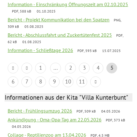
Information - Einschränkung Öffnungszeit am 02.10.2025
PDF, 588 kB
01.10.2025
Bericht - Projekt Kommunikation bei den Spatzen
PNG,
309 kB
05.08.2025
Bericht - Abschlussfahrt und Zuckertütenfest 2025
PDF,
62 kB
01.08.2025
Information - Schließtage 2026
PDF, 593 kB
15.07.2025
1
...
2
3
4
5
6
7
8
9
10
11
Informationen aus der Kita "Villa Kunterbunt"
Bericht - Frühlingsumzug 2026
PDF, 509 kB
04.05.2026
Ankündigung - Oma-Opa-Tag am 22.05.2026
PDF, 373 kB
04.05.2026
Collage - Reptilienzoo am 13.04.2026
PDF, 4.5 MB