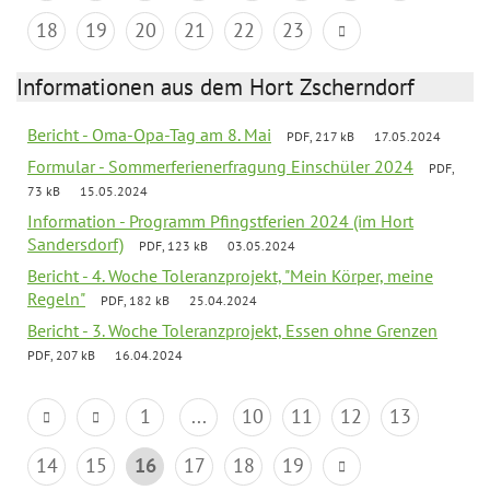
18
19
20
21
22
23
Informationen aus dem Hort Zscherndorf
Bericht - Oma-Opa-Tag am 8. Mai
PDF, 217 kB
17.05.2024
Formular - Sommerferienerfragung Einschüler 2024
PDF,
73 kB
15.05.2024
Information - Programm Pfingstferien 2024 (im Hort
Sandersdorf)
PDF, 123 kB
03.05.2024
Bericht - 4. Woche Toleranzprojekt, "Mein Körper, meine
Regeln"
PDF, 182 kB
25.04.2024
Bericht - 3. Woche Toleranzprojekt, Essen ohne Grenzen
PDF, 207 kB
16.04.2024
1
...
10
11
12
13
14
15
16
17
18
19