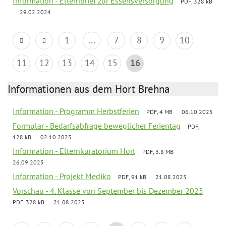
Information - Elternbrief zur Essensversorgung
PDF, 328 kB
29.02.2024
1
...
7
8
9
10
11
12
13
14
15
16
Informationen aus dem Hort Brehna
Information - Programm Herbstferien
PDF, 4 MB
06.10.2025
Formular - Bedarfsabfrage beweglicher Ferientag
PDF,
128 kB
02.10.2025
Information - Elternkuratorium Hort
PDF, 3.8 MB
26.09.2025
Information - Projekt Mediko
PDF, 91 kB
21.08.2025
Vorschau - 4. Klasse von September bis Dezember 2025
PDF, 328 kB
21.08.2025