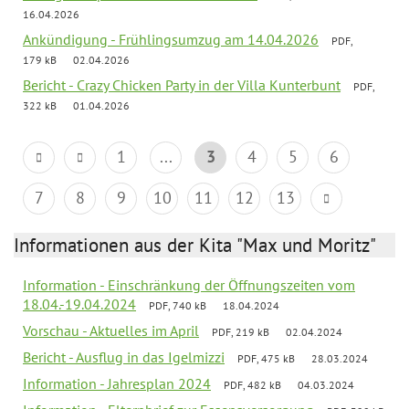
16.04.2026
Ankündigung - Frühlingsumzug am 14.04.2026
PDF,
179 kB
02.04.2026
Bericht - Crazy Chicken Party in der Villa Kunterbunt
PDF,
322 kB
01.04.2026
1
...
3
4
5
6
7
8
9
10
11
12
13
Informationen aus der Kita "Max und Moritz"
Information - Einschränkung der Öffnungszeiten vom
18.04.-19.04.2024
PDF, 740 kB
18.04.2024
Vorschau - Aktuelles im April
PDF, 219 kB
02.04.2024
Bericht - Ausflug in das Igelmizzi
PDF, 475 kB
28.03.2024
Information - Jahresplan 2024
PDF, 482 kB
04.03.2024