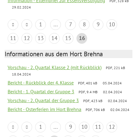
Information - Elternbrief zur Essensversorgung
PDF, 328 kB
29.02.2024
1
...
7
8
9
10
11
12
13
14
15
16
Informationen aus dem Hort Brehna
Vorschau - 2. Quartal Klasse 2 (mit Rückblick)
PDF, 221 kB
18.04.2024
Bericht - Rückblick der 4. Klasse
PDF, 401 kB
05.04.2024
Bericht - 1. Quartal der Gruppe 3
PDF, 9.4 MB
02.04.2024
Vorschau - 2. Quartal der Gruppe 3
PDF, 423 kB
02.04.2024
Bericht - Osterferien im Hort Brehna
PDF, 706 kB
02.04.2024
1
...
9
10
11
12