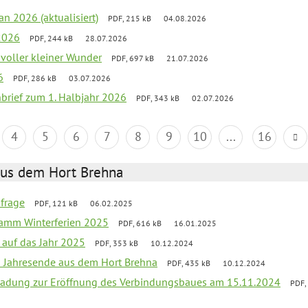
an 2026 (aktualisiert)
PDF, 215 kB
04.08.2026
2026
PDF, 244 kB
28.07.2026
 voller kleiner Wunder
PDF, 697 kB
21.07.2026
6
PDF, 286 kB
03.07.2026
nbrief zum 1. Halbjahr 2026
PDF, 343 kB
02.07.2026
4
5
6
7
8
9
10
...
16
aus dem Hort Brehna
bfrage
PDF, 121 kB
06.02.2025
ramm Winterferien 2025
PDF, 616 kB
16.01.2025
 auf das Jahr 2025
PDF, 353 kB
10.12.2024
m Jahresende aus dem Hort Brehna
PDF, 435 kB
10.12.2024
ladung zur Eröffnung des Verbindungsbaues am 15.11.2024
PDF,