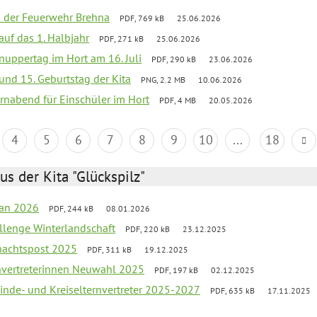
ei der Feuerwehr Brehna
PDF, 769 kB
25.06.2026
 auf das 1. Halbjahr
PDF, 271 kB
25.06.2026
uppertag im Hort am 16. Juli
PDF, 290 kB
23.06.2026
 und 15. Geburtstag der Kita
PNG, 2.2 MB
10.06.2026
rnabend für Einschüler im Hort
PDF, 4 MB
20.05.2026
4
5
6
7
8
9
10
...
18
us der Kita "Glückspilz"
lan 2026
PDF, 244 kB
08.01.2026
llenge Winterlandschaft
PDF, 220 kB
23.12.2025
nachtspost 2025
PDF, 311 kB
19.12.2025
rnvertreterinnen Neuwahl 2025
PDF, 197 kB
02.12.2025
inde- und Kreiselternvertreter 2025-2027
PDF, 635 kB
17.11.2025