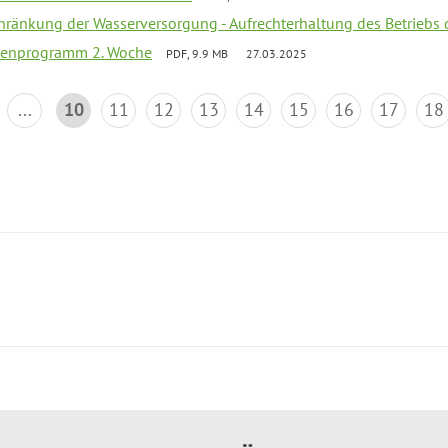
chränkung der Wasserversorgung - Aufrechterhaltung des Betriebs 
rienprogramm 2. Woche
PDF, 9.9 MB
27.03.2025
...
10
11
12
13
14
15
16
17
18