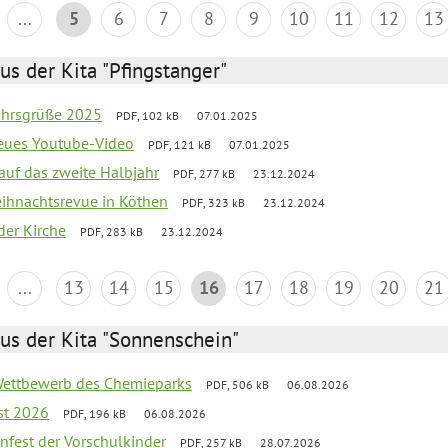
...
5
6
7
8
9
10
11
12
13
us der Kita "Pfingstanger"
ahrsgrüße 2025
PDF, 102 kB
07.01.2025
neues Youtube-Video
PDF, 121 kB
07.01.2025
 auf das zweite Halbjahr
PDF, 277 kB
23.12.2024
Weihnachtsrevue in Köthen
PDF, 323 kB
23.12.2024
der Kirche
PDF, 283 kB
23.12.2024
...
13
14
15
16
17
18
19
20
21
us der Kita "Sonnenschein"
 Wettbewerb des Chemieparks
PDF, 506 kB
06.08.2026
st 2026
PDF, 196 kB
06.08.2026
enfest der Vorschulkinder
PDF, 257 kB
28.07.2026