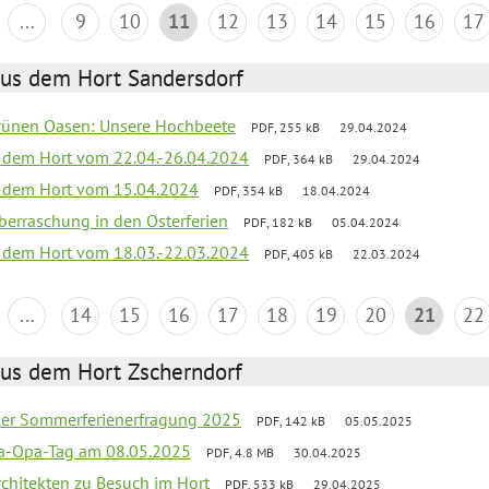
...
9
10
11
12
13
14
15
16
17
aus dem Hort Sandersdorf
grünen Oasen: Unsere Hochbeete
PDF, 255 kB
29.04.2024
s dem Hort vom 22.04.-26.04.2024
PDF, 364 kB
29.04.2024
s dem Hort vom 15.04.2024
PDF, 354 kB
18.04.2024
 Überraschung in den Osterferien
PDF, 182 kB
05.04.2024
s dem Hort vom 18.03.-22.03.2024
PDF, 405 kB
22.03.2024
...
14
15
16
17
18
19
20
21
22
aus dem Hort Zscherndorf
üler Sommerferienerfragung 2025
PDF, 142 kB
05.05.2025
a-Opa-Tag am 08.05.2025
PDF, 4.8 MB
30.04.2025
rchitekten zu Besuch im Hort
PDF, 533 kB
29.04.2025