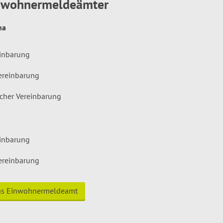
inwohnermeldeämter
hna
einbarung
ereinbarung
icher Vereinbarung
einbarung
ereinbarung
das Einwohnermeldeamt