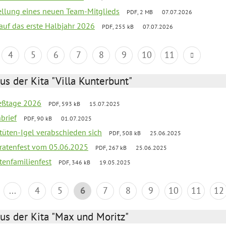
tellung eines neuen Team-Mitglieds
PDF, 2 MB
07.07.2026
 auf das erste Halbjahr 2026
PDF, 255 kB
07.07.2026
4
5
6
7
8
9
10
11
us der Kita "Villa Kunterbunt"
ießtage 2026
PDF, 593 kB
15.07.2025
brief
PDF, 90 kB
01.07.2025
rtüten-Igel verabschieden sich
PDF, 508 kB
25.06.2025
piratenfest vom 05.06.2025
PDF, 267 kB
25.06.2025
tenfamilienfest
PDF, 346 kB
19.05.2025
...
4
5
6
7
8
9
10
11
12
us der Kita "Max und Moritz"