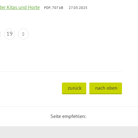
der Kitas und Horte
PDF, 707 kB
27.03.2025
19
zurück
nach oben
Seite empfehlen: