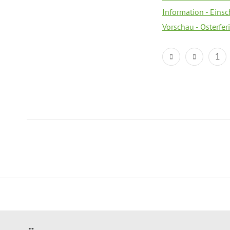
Information - Eins
Vorschau - Osterfe
1