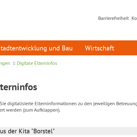
Barrierefreiheit
Ko
Stadtentwicklung und Bau
Wirtschaft
ungen
Digitale Elterninfos
lterninfos
ie digitalisierte Elterninformationen zu den jeweiligen Betreuun
iert werden (zum Aufklappen).
us der Kita "Borstel"