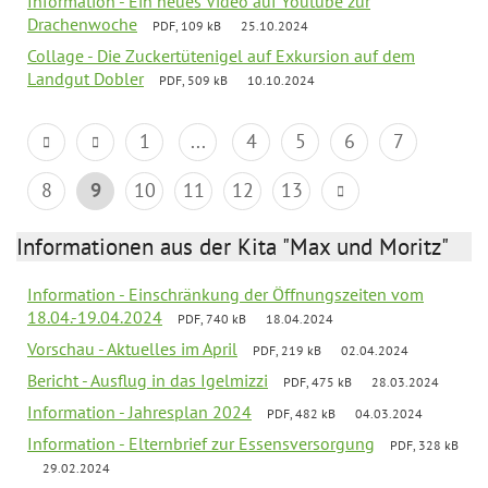
Information - Ein neues Video auf Youtube zur
Drachenwoche
PDF, 109 kB
25.10.2024
Collage - Die Zuckertütenigel auf Exkursion auf dem
Landgut Dobler
PDF, 509 kB
10.10.2024
1
...
4
5
6
7
8
9
10
11
12
13
Informationen aus der Kita "Max und Moritz"
Information - Einschränkung der Öffnungszeiten vom
18.04.-19.04.2024
PDF, 740 kB
18.04.2024
Vorschau - Aktuelles im April
PDF, 219 kB
02.04.2024
Bericht - Ausflug in das Igelmizzi
PDF, 475 kB
28.03.2024
Information - Jahresplan 2024
PDF, 482 kB
04.03.2024
Information - Elternbrief zur Essensversorgung
PDF, 328 kB
29.02.2024