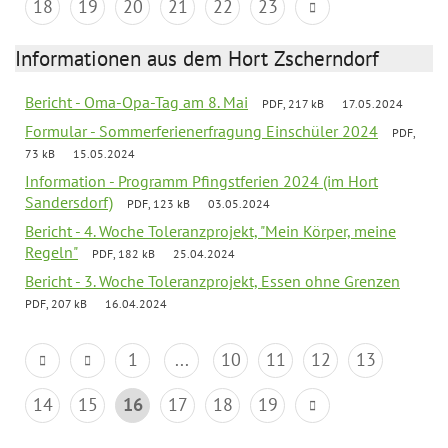
18
19
20
21
22
23
Informationen aus dem Hort Zscherndorf
Bericht - Oma-Opa-Tag am 8. Mai
PDF, 217 kB
17.05.2024
Formular - Sommerferienerfragung Einschüler 2024
PDF,
73 kB
15.05.2024
Information - Programm Pfingstferien 2024 (im Hort
Sandersdorf)
PDF, 123 kB
03.05.2024
Bericht - 4. Woche Toleranzprojekt, "Mein Körper, meine
Regeln"
PDF, 182 kB
25.04.2024
Bericht - 3. Woche Toleranzprojekt, Essen ohne Grenzen
PDF, 207 kB
16.04.2024
1
...
10
11
12
13
14
15
16
17
18
19