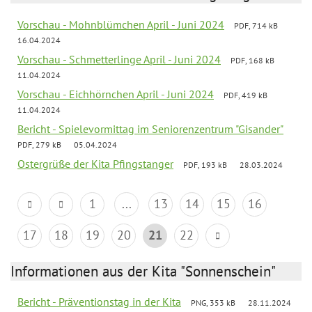
Vorschau - Mohnblümchen April - Juni 2024
PDF, 714 kB
16.04.2024
Vorschau - Schmetterlinge April - Juni 2024
PDF, 168 kB
11.04.2024
Vorschau - Eichhörnchen April - Juni 2024
PDF, 419 kB
11.04.2024
Bericht - Spielevormittag im Seniorenzentrum "Gisander"
PDF, 279 kB
05.04.2024
Ostergrüße der Kita Pfingstanger
PDF, 193 kB
28.03.2024
1
...
13
14
15
16
17
18
19
20
21
22
Informationen aus der Kita "Sonnenschein"
Bericht - Präventionstag in der Kita
PNG, 353 kB
28.11.2024