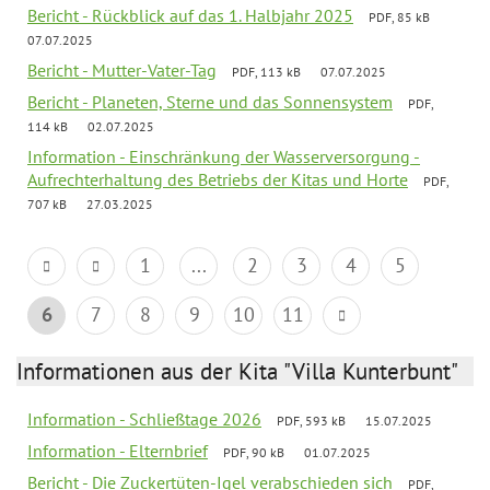
Bericht - Rückblick auf das 1. Halbjahr 2025
PDF, 85 kB
07.07.2025
Bericht - Mutter-Vater-Tag
PDF, 113 kB
07.07.2025
Bericht - Planeten, Sterne und das Sonnensystem
PDF,
114 kB
02.07.2025
Information - Einschränkung der Wasserversorgung -
Aufrechterhaltung des Betriebs der Kitas und Horte
PDF,
707 kB
27.03.2025
1
...
2
3
4
5
6
7
8
9
10
11
Informationen aus der Kita "Villa Kunterbunt"
Information - Schließtage 2026
PDF, 593 kB
15.07.2025
Information - Elternbrief
PDF, 90 kB
01.07.2025
Bericht - Die Zuckertüten-Igel verabschieden sich
PDF,