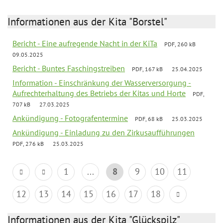
Informationen aus der Kita "Borstel"
Bericht - Eine aufregende Nacht in der KiTa
PDF, 260 kB
09.05.2025
Bericht - Buntes Faschingstreiben
PDF, 167 kB
25.04.2025
Information - Einschränkung der Wasserversorgung -
Aufrechterhaltung des Betriebs der Kitas und Horte
PDF,
707 kB
27.03.2025
Ankündigung - Fotografentermine
PDF, 68 kB
25.03.2025
Ankündigung - Einladung zu den Zirkusaufführungen
PDF, 276 kB
25.03.2025
1
...
8
9
10
11
12
13
14
15
16
17
18
Informationen aus der Kita "Glückspilz"