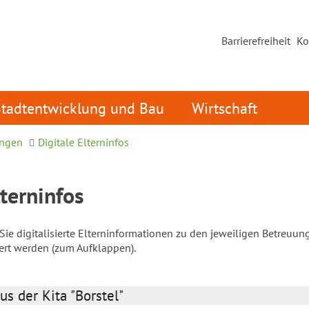
Barrierefreiheit
Ko
Stadtentwicklung und Bau
Wirtschaft
ungen
Digitale Elterninfos
lterninfos
ie digitalisierte Elterninformationen zu den jeweiligen Betreuun
iert werden (zum Aufklappen).
us der Kita "Borstel"