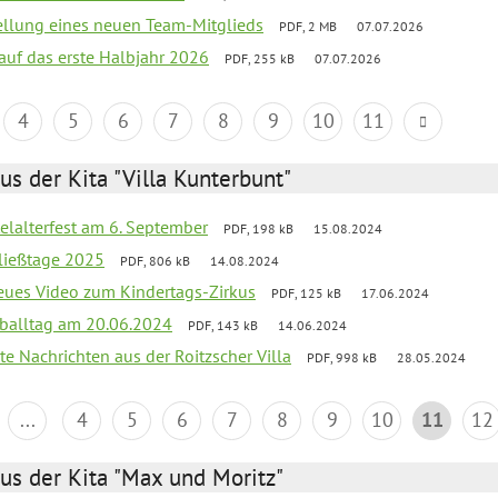
tellung eines neuen Team-Mitglieds
PDF, 2 MB
07.07.2026
 auf das erste Halbjahr 2026
PDF, 255 kB
07.07.2026
4
5
6
7
8
9
10
11
us der Kita "Villa Kunterbunt"
elalterfest am 6. September
PDF, 198 kB
15.08.2024
ließtage 2025
PDF, 806 kB
14.08.2024
neues Video zum Kindertags-Zirkus
PDF, 125 kB
17.06.2024
balltag am 20.06.2024
PDF, 143 kB
14.06.2024
te Nachrichten aus der Roitzscher Villa
PDF, 998 kB
28.05.2024
...
4
5
6
7
8
9
10
11
12
us der Kita "Max und Moritz"