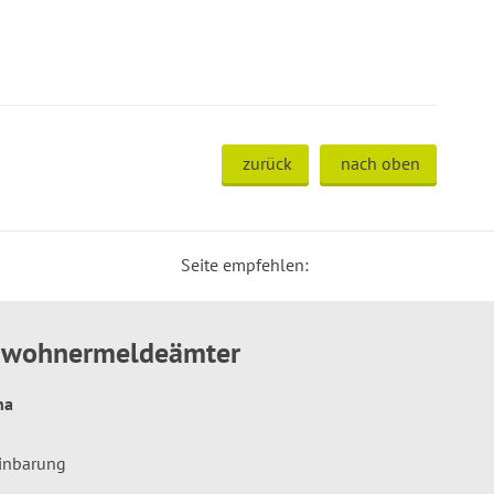
zurück
nach oben
Seite empfehlen:
inwohnermeldeämter
hna
einbarung