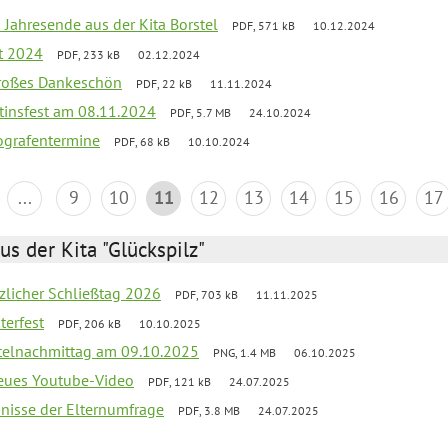
 Jahresende aus der Kita Borstel
PDF, 571 kB
10.12.2024
st 2024
PDF, 233 kB
02.12.2024
großes Dankeschön
PDF, 22 kB
11.11.2024
tinsfest am 08.11.2024
PDF, 5.7 MB
24.10.2024
ografentermine
PDF, 68 kB
10.10.2024
...
9
10
11
12
13
14
15
16
17
us der Kita "Glückspilz"
tzlicher Schließtag 2026
PDF, 703 kB
11.11.2025
terfest
PDF, 206 kB
10.10.2025
telnachmittag am 09.10.2025
PNG, 1.4 MB
06.10.2025
neues Youtube-Video
PDF, 121 kB
24.07.2025
bnisse der Elternumfrage
PDF, 3.8 MB
24.07.2025