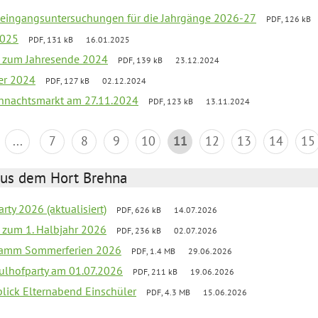
uleingangsuntersuchungen für die Jahrgänge 2026-27
PDF, 126 kB
2025
PDF, 131 kB
16.01.2025
ef zum Jahresende 2024
PDF, 139 kB
23.12.2024
er 2024
PDF, 127 kB
02.12.2024
hnachtsmarkt am 27.11.2024
PDF, 123 kB
13.11.2024
...
7
8
9
10
11
12
13
14
15
aus dem Hort Brehna
rty 2026 (aktualisiert)
PDF, 626 kB
14.07.2026
ef zum 1. Halbjahr 2026
PDF, 236 kB
02.07.2026
gramm Sommerferien 2026
PDF, 1.4 MB
29.06.2026
ulhofparty am 01.07.2026
PDF, 211 kB
19.06.2026
blick Elternabend Einschüler
PDF, 4.3 MB
15.06.2026