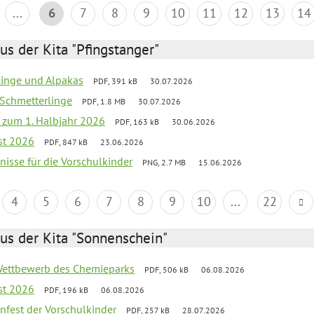
...
6
7
8
9
10
11
12
13
14
us der Kita "Pfingstanger"
rlinge und Alpakas
PDF, 391 kB
30.07.2026
 Schmetterlinge
PDF, 1.8 MB
30.07.2026
ef zum 1. Halbjahr 2026
PDF, 163 kB
30.06.2026
st 2026
PDF, 847 kB
23.06.2026
bnisse für die Vorschulkinder
PNG, 2.7 MB
15.06.2026
4
5
6
7
8
9
10
...
22
us der Kita "Sonnenschein"
 Wettbewerb des Chemieparks
PDF, 506 kB
06.08.2026
st 2026
PDF, 196 kB
06.08.2026
enfest der Vorschulkinder
PDF, 257 kB
28.07.2026