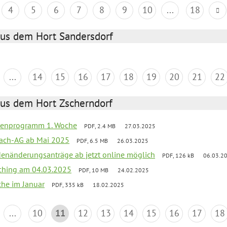
4
5
6
7
8
9
10
...
18
aus dem Hort Sandersdorf
...
14
15
16
17
18
19
20
21
22
aus dem Hort Zscherndorf
rienprogramm 1. Woche
PDF, 2.4 MB
27.03.2025
ach-AG ab Mai 2025
PDF, 6.5 MB
26.03.2025
denänderungsanträge ab jetzt online möglich
PDF, 126 kB
06.03.2
ching am 04.03.2025
PDF, 10 MB
24.02.2025
che im Januar
PDF, 335 kB
18.02.2025
...
10
11
12
13
14
15
16
17
18