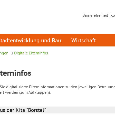
Barrierefreiheit
Ko
Stadtentwicklung und Bau
Wirtschaft
ungen
Digitale Elterninfos
lterninfos
ie digitalisierte Elterninformationen zu den jeweiligen Betreuun
iert werden (zum Aufklappen).
us der Kita "Borstel"