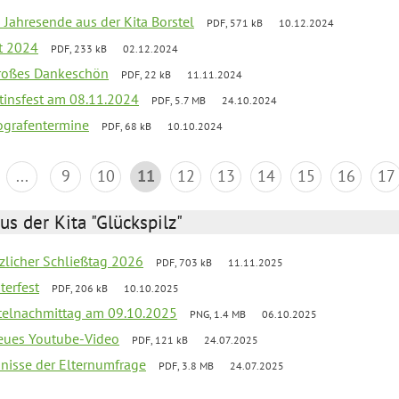
 Jahresende aus der Kita Borstel
PDF, 571 kB
10.12.2024
st 2024
PDF, 233 kB
02.12.2024
großes Dankeschön
PDF, 22 kB
11.11.2024
tinsfest am 08.11.2024
PDF, 5.7 MB
24.10.2024
ografentermine
PDF, 68 kB
10.10.2024
...
9
10
11
12
13
14
15
16
17
us der Kita "Glückspilz"
tzlicher Schließtag 2026
PDF, 703 kB
11.11.2025
terfest
PDF, 206 kB
10.10.2025
telnachmittag am 09.10.2025
PNG, 1.4 MB
06.10.2025
neues Youtube-Video
PDF, 121 kB
24.07.2025
bnisse der Elternumfrage
PDF, 3.8 MB
24.07.2025