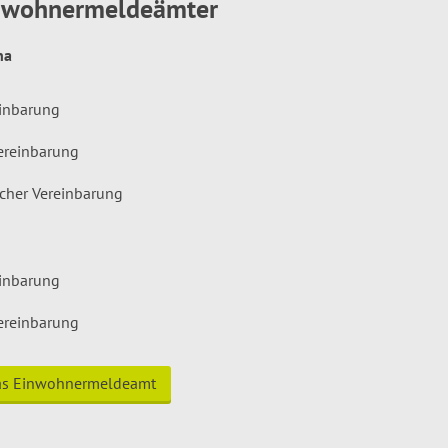
inwohnermeldeämter
hna
einbarung
ereinbarung
icher Vereinbarung
einbarung
ereinbarung
das Einwohnermeldeamt