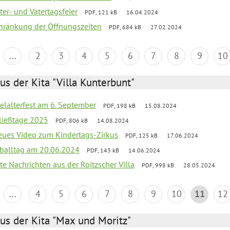
er- und Vatertagsfeier
PDF, 121 kB
16.04.2024
chränkung der Öffnungszeiten
PDF, 684 kB
27.02.2024
...
2
3
4
5
6
7
8
9
10
us der Kita "Villa Kunterbunt"
elalterfest am 6. September
PDF, 198 kB
15.08.2024
ließtage 2025
PDF, 806 kB
14.08.2024
neues Video zum Kindertags-Zirkus
PDF, 125 kB
17.06.2024
balltag am 20.06.2024
PDF, 143 kB
14.06.2024
te Nachrichten aus der Roitzscher Villa
PDF, 998 kB
28.05.2024
...
4
5
6
7
8
9
10
11
12
us der Kita "Max und Moritz"