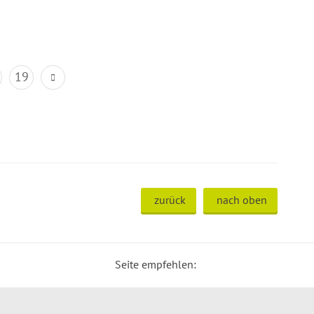
19
zurück
nach oben
Seite empfehlen: