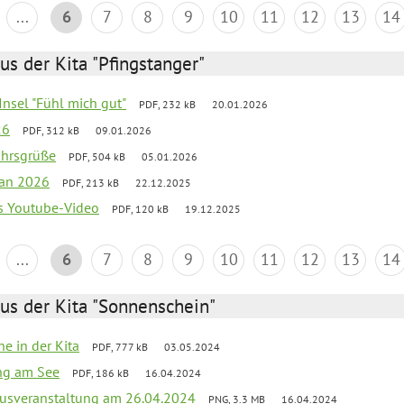
...
6
7
8
9
10
11
12
13
14
us der Kita "Pfingstanger"
-Insel "Fühl mich gut"
PDF, 232 kB
20.01.2026
26
PDF, 312 kB
09.01.2026
ahrsgrüße
PDF, 504 kB
05.01.2026
lan 2026
PDF, 213 kB
22.12.2025
s Youtube-Video
PDF, 120 kB
19.12.2025
...
6
7
8
9
10
11
12
13
14
us der Kita "Sonnenschein"
he in der Kita
PDF, 777 kB
03.05.2024
ang am See
PDF, 186 kB
16.04.2024
kusveranstaltung am 26.04.2024
PNG, 3.3 MB
16.04.2024