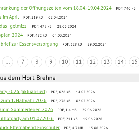
chränkung der Öffnungszeiten vom 18.04.-19.04.2024
PDF, 740 kB
s im April
PDF, 219 kB
02.04.2024
 das Igelmizzi
PDF, 475 kB
28.03.2024
esplan 2024
PDF, 482 kB
04.03.2024
nbrief zur Essensversorgung
PDF, 328 kB
29.02.2024
...
7
8
9
10
11
12
13
14
15
aus dem Hort Brehna
rty 2026 (aktualisiert)
PDF, 626 kB
14.07.2026
ef zum 1. Halbjahr 2026
PDF, 236 kB
02.07.2026
gramm Sommerferien 2026
PDF, 1.4 MB
29.06.2026
ulhofparty am 01.07.2026
PDF, 211 kB
19.06.2026
blick Elternabend Einschüler
PDF, 4.3 MB
15.06.2026