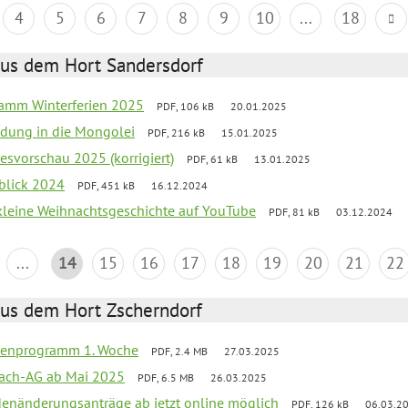
4
5
6
7
8
9
10
...
18
aus dem Hort Sandersdorf
ramm Winterferien 2025
PDF, 106 kB
20.01.2025
iedung in die Mongolei
PDF, 216 kB
15.01.2025
esvorschau 2025 (korrigiert)
PDF, 61 kB
13.01.2025
kblick 2024
PDF, 451 kB
16.12.2024
 kleine Weihnachtsgeschichte auf YouTube
PDF, 81 kB
03.12.2024
...
14
15
16
17
18
19
20
21
22
aus dem Hort Zscherndorf
rienprogramm 1. Woche
PDF, 2.4 MB
27.03.2025
ach-AG ab Mai 2025
PDF, 6.5 MB
26.03.2025
denänderungsanträge ab jetzt online möglich
PDF, 126 kB
06.03.2