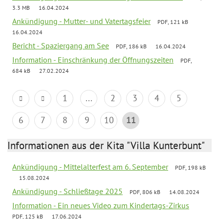
3.3 MB
16.04.2024
Ankündigung - Mutter- und Vatertagsfeier
PDF, 121 kB
16.04.2024
Bericht - Spaziergang am See
PDF, 186 kB
16.04.2024
Information - Einschränkung der Öffnungszeiten
PDF,
684 kB
27.02.2024
1
...
2
3
4
5
6
7
8
9
10
11
Informationen aus der Kita "Villa Kunterbunt"
Ankündigung - Mittelalterfest am 6. September
PDF, 198 kB
15.08.2024
Ankündigung - Schließtage 2025
PDF, 806 kB
14.08.2024
Information - Ein neues Video zum Kindertags-Zirkus
PDF, 125 kB
17.06.2024