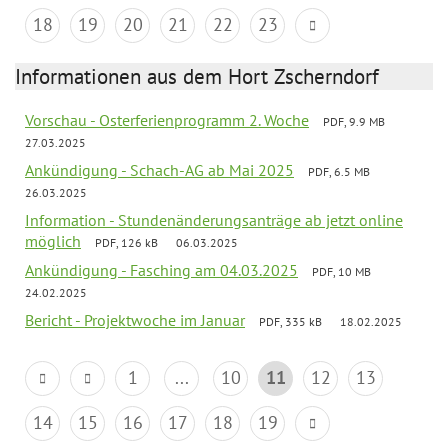
18
19
20
21
22
23
Informationen aus dem Hort Zscherndorf
Vorschau - Osterferienprogramm 2. Woche
PDF, 9.9 MB
27.03.2025
Ankündigung - Schach-AG ab Mai 2025
PDF, 6.5 MB
26.03.2025
Information - Stundenänderungsanträge ab jetzt online
möglich
PDF, 126 kB
06.03.2025
Ankündigung - Fasching am 04.03.2025
PDF, 10 MB
24.02.2025
Bericht - Projektwoche im Januar
PDF, 335 kB
18.02.2025
1
...
10
11
12
13
14
15
16
17
18
19