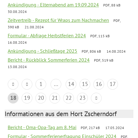
Ankündigung - Elternabend am 19.09.2024
PDF, 88 kB
30.08.2024
Zeitvertreib - Rezept für Wraps zum Nachmachen
PDF,
390 kB
21.08.2024
Formular - Abfrage Herbstferien 2024
PDF, 115 kB
16.08.2024
Ankündigung - Schließtage 2025
PDF, 806 kB
14.08.2024
Bericht - Rückblick Sommerferien 2024
PDF, 519 kB
13.08.2024
1
...
14
15
16
17
18
19
20
21
22
23
Informationen aus dem Hort Zscherndorf
Bericht - Oma-Opa-Tag am 8. Mai
PDF, 217 kB
17.05.2024
Formular - Sommerferienerfragung Einschüler 2024
PDF,