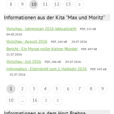
8
9
10
11
12
13
Informationen aus der Kita "Max und Moritz"
Vorschau - Jahresplan 2026 (aktualisiert)
PDF, 215 kB
04.08.2026
Vorschau - August 2026
PDF, 244 kB
28.07.2026
Bericht - Ein Monat voller kleiner Wunder
PDF, 697 kB
21.07.2026
Vorschau - Juli 2026
PDF, 286 kB
03.07.2026
Information - Elternbrief zum 1. Halbjahr 2026
PDF, 343 kB
02.07.2026
1
2
3
4
5
6
7
8
9
10
...
16
Informationen aus dem Hort Brehna