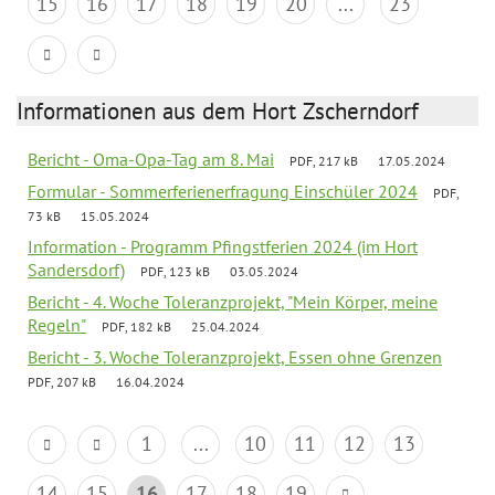
15
16
17
18
19
20
...
23
Informationen aus dem Hort Zscherndorf
Bericht - Oma-Opa-Tag am 8. Mai
PDF, 217 kB
17.05.2024
Formular - Sommerferienerfragung Einschüler 2024
PDF,
73 kB
15.05.2024
Information - Programm Pfingstferien 2024 (im Hort
Sandersdorf)
PDF, 123 kB
03.05.2024
Bericht - 4. Woche Toleranzprojekt, "Mein Körper, meine
Regeln"
PDF, 182 kB
25.04.2024
Bericht - 3. Woche Toleranzprojekt, Essen ohne Grenzen
PDF, 207 kB
16.04.2024
1
...
10
11
12
13
14
15
16
17
18
19