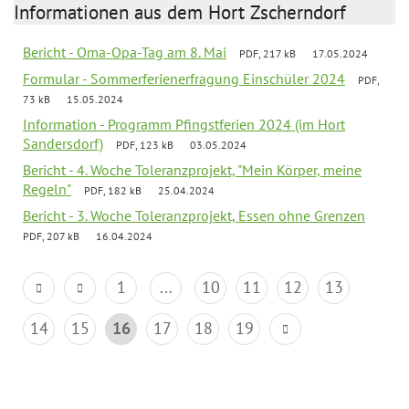
Informationen aus dem Hort Zscherndorf
Bericht - Oma-Opa-Tag am 8. Mai
PDF, 217 kB
17.05.2024
Formular - Sommerferienerfragung Einschüler 2024
PDF,
73 kB
15.05.2024
Information - Programm Pfingstferien 2024 (im Hort
Sandersdorf)
PDF, 123 kB
03.05.2024
Bericht - 4. Woche Toleranzprojekt, "Mein Körper, meine
Regeln"
PDF, 182 kB
25.04.2024
Bericht - 3. Woche Toleranzprojekt, Essen ohne Grenzen
PDF, 207 kB
16.04.2024
1
...
10
11
12
13
14
15
16
17
18
19