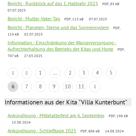
Bericht - Rückblick auf das 1. Halbjahr 2025
PDF, 85 kB
07.07.2025
Bericht - Mutter-Vater-Tag
PDF, 113 kB
07.07.2025
Bericht - Planeten, Sterne und das Sonnensystem
PDF,
114 kB
02.07.2025
Information - Einschränkung der Wasserversorgung -
Aufrechterhaltung des Betriebs der Kitas und Horte
PDF,
707 kB
27.03.2025
1
...
2
3
4
5
6
7
8
9
10
11
Informationen aus der Kita "Villa Kunterbunt"
Ankündigung - Mittelalterfest am 6. September
PDF, 198 kB
15.08.2024
Ankündigung - Schließtage 2025
PDF, 806 kB
14.08.2024