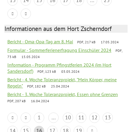
13
14
15
16
17
18
...
23
Informationen aus dem Hort Zscherndorf
Bericht - Oma-Opa-Tag am 8. Mai
PDF, 217 kB
17.05.2024
Formular - Sommerferienerfragung Einschüler 2024
PDF,
73 kB
15.05.2024
Information - Programm Pfingstferien 2024 (im Hort
Sandersdorf)
PDF, 123 kB
03.05.2024
Bericht - 4. Woche Toleranzprojekt, "Mein Körper, meine
Regeln"
PDF, 182 kB
25.04.2024
Bericht - 3. Woche Toleranzprojekt, Essen ohne Grenzen
PDF, 207 kB
16.04.2024
1
...
10
11
12
13
14
15
16
17
18
19